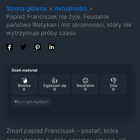
Strona główna
Aktualności
Papież Franciszek nie żyje. Feudalne
państwo Watykan i mit skromności, który nie
wytrzymuje próby czasu
Oceń materiał
💣
👍
😐
👎
Bomba
Zgadzam się
Neutralne
Dno
0
0
0
0
Co o tym myślisz?
0
Zmarł papież Franciszek – postać, która