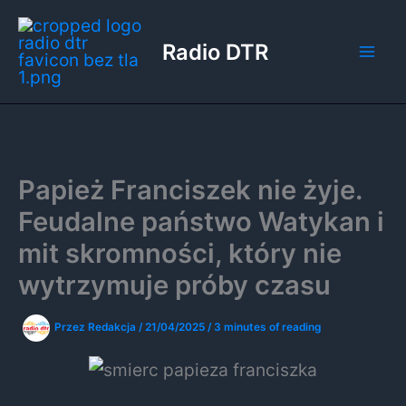
Przejdź
do
Radio DTR
treści
Papież Franciszek nie żyje.
Feudalne państwo Watykan i
mit skromności, który nie
wytrzymuje próby czasu
Przez
Redakcja
/
21/04/2025
/
3 minutes of reading