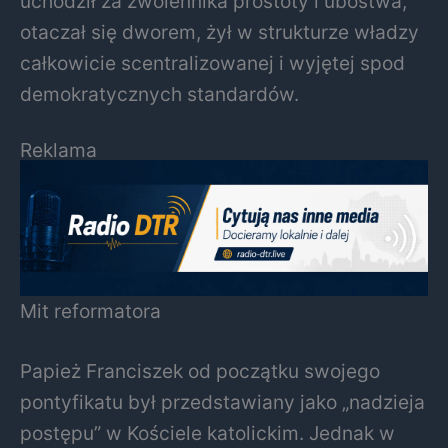
uchodził za zwolennika prostoty i ubóstwa,
otaczał się dworem, żył w strukturze władzy
całkowicie scentralizowanej i wyjętej spod
demokratycznych standardów.
Reklama
Mit reformatora
Papież Franciszek od początku swojego
pontyfikatu był przedstawiany jako „nadzieja
postępu” w Kościele katolickim. Jednak w