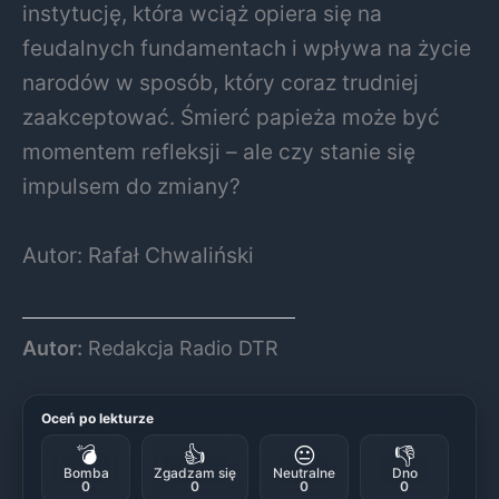
instytucję, która wciąż opiera się na
feudalnych fundamentach i wpływa na życie
narodów w sposób, który coraz trudniej
zaakceptować. Śmierć papieża może być
momentem refleksji – ale czy stanie się
impulsem do zmiany?
Autor: Rafał Chwaliński
Autor:
Redakcja Radio DTR
Oceń po lekturze
💣
👍
😐
👎
Bomba
Zgadzam się
Neutralne
Dno
0
0
0
0