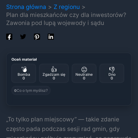
Strona główna
Z regionu
Plan dla mieszkańców czy dla inwestorów?
Zawonia pod lupą wojewody i sądu
Oceń materiał
💣
👍
😐
👎
Bomba
Zgadzam się
Neutralne
Dno
0
0
0
0
Co o tym myślisz?
0
„To tylko plan miejscowy” — takie zdanie
często pada podczas sesji rad gmin, gdy