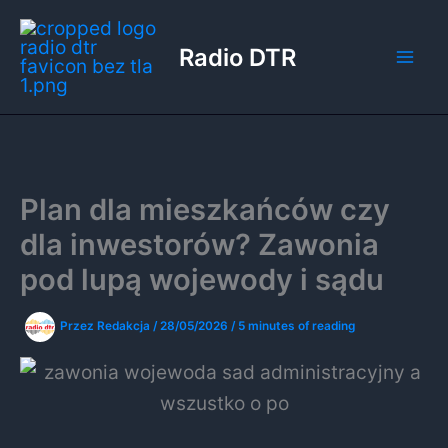
Przejdź
do
Radio DTR
treści
Plan dla mieszkańców czy
dla inwestorów? Zawonia
pod lupą wojewody i sądu
Przez
Redakcja
/
28/05/2026
/
5 minutes of reading