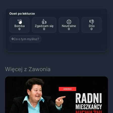
Oceń po lekturze
💣
👍
😐
👎
Bomba
Zgadzam się
Neutralne
Dno
0
0
0
0
Co o tym myślisz?
0
Więcej z Zawonia