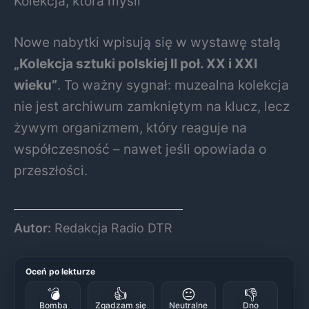
Kolekcja, która myśli
Nowe nabytki wpisują się w wystawę stałą
„Kolekcja sztuki polskiej II poł. XX i XXI
wieku”
. To ważny sygnał: muzealna kolekcja
nie jest archiwum zamkniętym na klucz, lecz
żywym organizmem, który reaguje na
współczesność – nawet jeśli opowiada o
przeszłości.
Autor:
Redakcja Radio DTR
Oceń po lekturze
💣
👍
😐
👎
Bomba
Zgadzam się
Neutralne
Dno