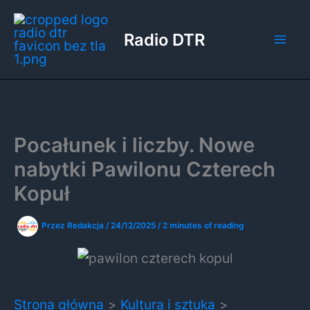
Przejdź
do
Radio DTR
treści
Pocałunek i liczby. Nowe
nabytki Pawilonu Czterech
Kopuł
Przez
Redakcja
/
24/12/2025
/
2 minutes of reading
Strona główna
Kultura i sztuka