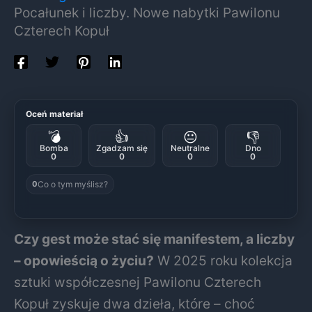
Pocałunek i liczby. Nowe nabytki Pawilonu
Czterech Kopuł
Oceń materiał
💣
👍
😐
👎
Bomba
Zgadzam się
Neutralne
Dno
0
0
0
0
Co o tym myślisz?
0
Czy gest może stać się manifestem, a liczby
– opowieścią o życiu?
W 2025 roku kolekcja
sztuki współczesnej Pawilonu Czterech
Kopuł zyskuje dwa dzieła, które – choć