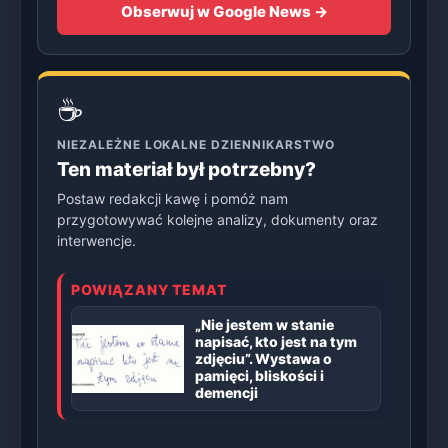
Obserwuj w Google News →
☕
NIEZALEŻNE LOKALNE DZIENNIKARSTWO
Ten materiał był potrzebny?
Postaw redakcji kawę i pomóż nam
przygotowywać kolejne analizy, dokumenty oraz
interwencje.
POWIĄZANY TEMAT
„Nie jestem w stanie
napisać, kto jest na tym
zdjęciu”. Wystawa o
pamięci, bliskości i
demencji