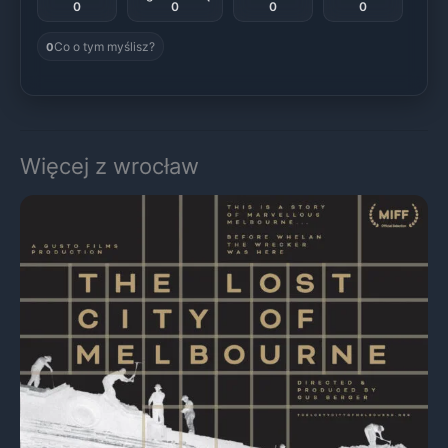
0
0
0
0
Co o tym myślisz?
0
Więcej z wrocław