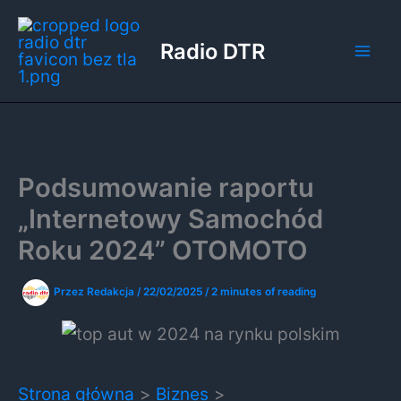
Przejdź
do
Radio DTR
treści
Podsumowanie raportu
„Internetowy Samochód
Roku 2024” OTOMOTO
Przez
Redakcja
/
22/02/2025
/
2 minutes of reading
Strona główna
Biznes