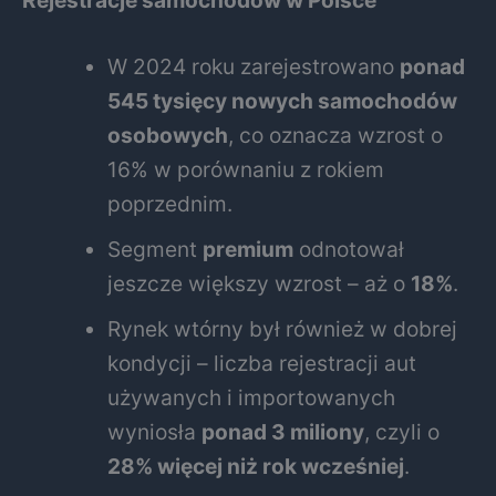
Rejestracje samochodów w Polsce
W 2024 roku zarejestrowano
ponad
545 tysięcy nowych samochodów
osobowych
, co oznacza wzrost o
16% w porównaniu z rokiem
poprzednim.
Segment
premium
odnotował
jeszcze większy wzrost – aż o
18%
.
Rynek wtórny był również w dobrej
kondycji – liczba rejestracji aut
używanych i importowanych
wyniosła
ponad 3 miliony
, czyli o
28% więcej niż rok wcześniej
.