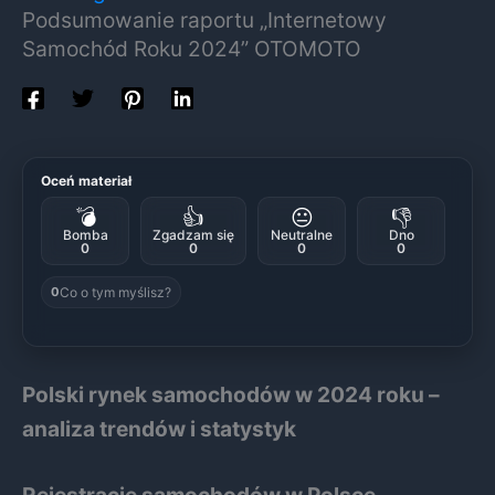
Podsumowanie raportu „Internetowy
Samochód Roku 2024” OTOMOTO
Oceń materiał
💣
👍
😐
👎
Bomba
Zgadzam się
Neutralne
Dno
0
0
0
0
Co o tym myślisz?
0
Polski rynek samochodów w 2024 roku –
analiza trendów i statystyk