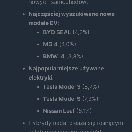
nowych samochodów.
Najczęściej wyszukiwane nowe
modele EV
:
BYD SEAL
(4,2%)
MG 4
(4,0%)
BMW i4
(3,8%)
Najpopularniejsze używane
elektryki
:
Tesla Model 3
(8,7%)
Tesla Model S
(7,3%)
Nissan Leaf
(6,1%)
Hybrydy nadal cieszą się rosnącym
zainteresowaniem, a wśród