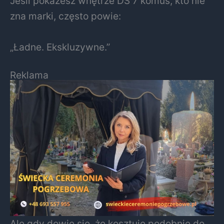
Jeśli pokażesz wnętrze DS 7 komuś, kto nie
zna marki, często powie:
„Ładne. Ekskluzywne.”
Reklama
Ale gdy dowie się, że kosztuje podobnie do