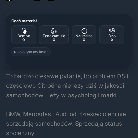
Oceń materiał
💣
👍
😐
👎
Bomba
Zgadzam się
Neutralne
Dno
0
0
0
0
Co o tym myślisz?
0
To bardzo ciekawe pytanie, bo problem DS i
częściowo Citroëna nie leży dziś w jakości
samochodów. Leży w psychologii marki.
BMW, Mercedes i Audi od dziesięcioleci nie
sprzedają samochodów. Sprzedają status
społeczny.