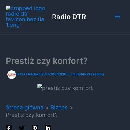
Przejdź
do
Radio DTR
treści
Prestiż czy konfort?
Przez
Redakcja
/
07/06/2026
/
3 minutes of reading
Strona główna
Biznes
Prestiż czy konfort?