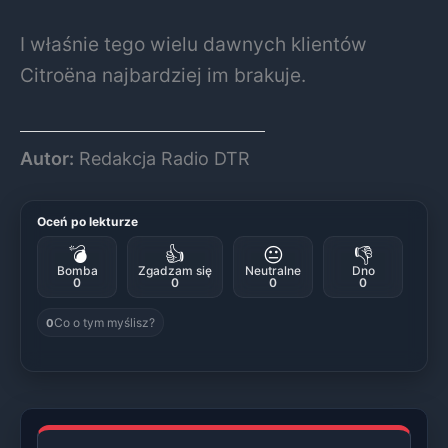
I właśnie tego wielu dawnych klientów
Citroëna najbardziej im brakuje.
Autor:
Redakcja Radio DTR
Oceń po lekturze
💣
👍
😐
👎
Bomba
Zgadzam się
Neutralne
Dno
0
0
0
0
Co o tym myślisz?
0