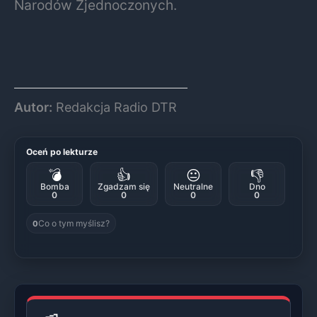
Narodów Zjednoczonych.
Autor:
Redakcja Radio DTR
Oceń po lekturze
💣
👍
😐
👎
Bomba
Zgadzam się
Neutralne
Dno
0
0
0
0
Co o tym myślisz?
0