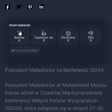
Oceń materiał
💣
👍
😐
👎
Bomba
Zgadzam się
Neutralne
Dno
0
0
0
0
Co o tym myślisz?
0
Prezydent Malediwów na Konferencji SIDS4
Prezydent Malediwów dr Mohammed Muizzu
bierze udział w Czwartej Międzynarodowej
Konferencji Małych Państw Wyspiarskich
(SIDS4), która odbędzie się w dniach 27-30