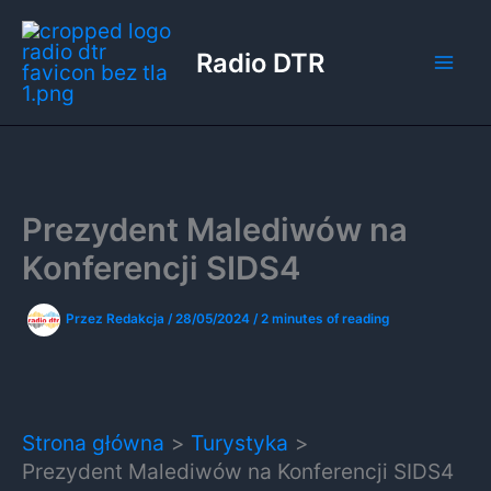
Przejdź
do
Radio DTR
treści
Prezydent Malediwów na
Konferencji SIDS4
Przez
Redakcja
/
28/05/2024
/
2 minutes of reading
Strona główna
Turystyka
Prezydent Malediwów na Konferencji SIDS4