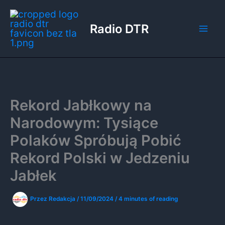
Przejdź
do
Radio DTR
treści
Rekord Jabłkowy na
Narodowym: Tysiące
Polaków Spróbują Pobić
Rekord Polski w Jedzeniu
Jabłek
Przez
Redakcja
/
11/09/2024
/
4 minutes of reading