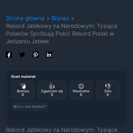
Strona główna
Biznes
Rekord Jabłkowy na Narodowym: Tysiące
Polaków Spróbują Pobić Rekord Polski w
Jedzeniu Jabłek
Oceń materiał
💣
👍
😐
👎
Bomba
Zgadzam się
Neutralne
Dno
0
0
0
0
Co o tym myślisz?
0
Rekord Jabłkowy na Narodowym: Tysiące