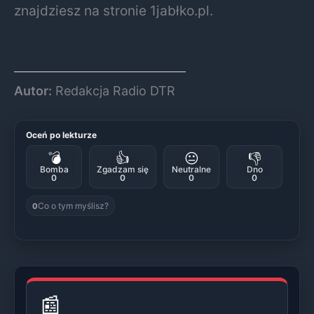
znajdziesz na stronie 1jabłko.pl.
Autor:
Redakcja Radio DTR
Oceń po lekturze
💣
👍
😐
👎
Bomba
Zgadzam się
Neutralne
Dno
0
0
0
0
Co o tym myślisz?
0
📰