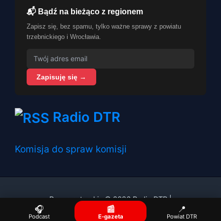
📬 Bądź na bieżąco z regionem
Zapisz się, bez spamu, tylko ważne sprawy z powiatu
trzebnickiego i Wrocławia.
Zapisuję się →
Radio DTR
Komisja do spraw komisji
Prawa autorskie © 2026 Radio DTR |
🎧
📰
📍
Podcast
E-gazeta
Powiat DTR