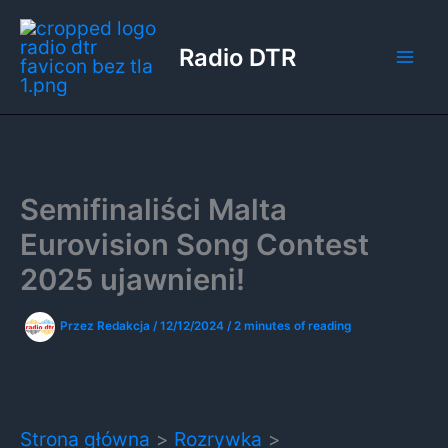
Przejdź
do
Radio DTR
treści
Semifinaliści Malta
Eurovision Song Contest
2025 ujawnieni!
Przez
Redakcja
/
12/12/2024
/
2 minutes of reading
Strona główna
Rozrywka