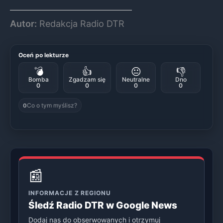
Autor:
Redakcja Radio DTR
Oceń po lekturze
💣
👍
😐
👎
Bomba
Zgadzam się
Neutralne
Dno
0
0
0
0
Co o tym myślisz?
0
📰
INFORMACJE Z REGIONU
Śledź Radio DTR w Google News
Dodaj nas do obserwowanych i otrzymuj