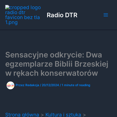
Przejdź
do
Radio DTR
treści
Sensacyjne odkrycie: Dwa
egzemplarze Biblii Brzeskiej
w rękach konserwatorów
Przez
Redakcja
/
20/12/2024
/
1 minute of reading
Strona główna
Kultura i sztuka