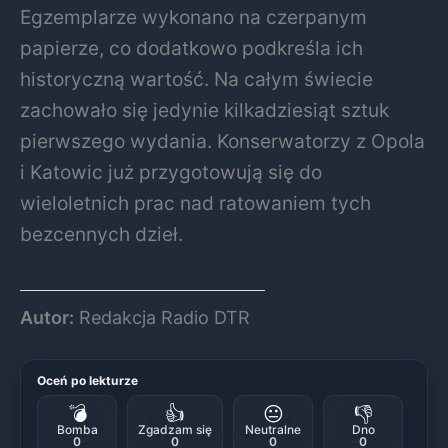
Egzemplarze wykonano na czerpanym
papierze, co dodatkowo podkreśla ich
historyczną wartość. Na całym świecie
zachowało się jedynie kilkadziesiąt sztuk
pierwszego wydania. Konserwatorzy z Opola
i Katowic już przygotowują się do
wieloletnich prac nad ratowaniem tych
bezcennych dzieł.
Autor:
Redakcja Radio DTR
Oceń po lekturze
💣
👍
😐
👎
Bomba
Zgadzam się
Neutralne
Dno
0
0
0
0