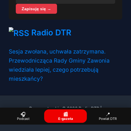
Zapisuję się →
Radio DTR
Sesja zwołana, uchwała zatrzymana.
Przewodnicząca Rady Gminy Zawonia
wiedziała lepiej, czego potrzebują
mieszkańcy?
Prawa autorskie © 2026 Radio DTR |
🎧
📰
📍
Podcast
E-gazeta
Powiat DTR