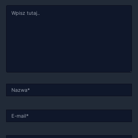
Wpisz
tutaj..
Nazwa*
E-
mail*
Witryna