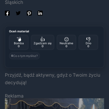
Śląskich
Oceń materiał
💣
👍
😐
👎
Bomba
Zgadzam się
Neutralne
Dno
0
0
0
0
Co o tym myślisz?
0
Przyjdź, bądź aktywny, gdyż o Twoim życiu
decydują!
Reklama