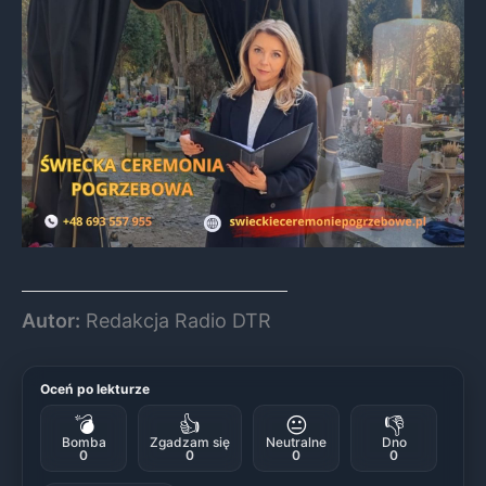
Autor:
Redakcja Radio DTR
Oceń po lekturze
💣
👍
😐
👎
Bomba
Zgadzam się
Neutralne
Dno
0
0
0
0