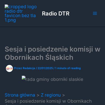
Przejdź
do
Radio DTR
treści
Sesja i posiedzenie komisji w
Obornikach Śląskich
Przez
Redakcja
/
22/01/2025
/
1 minute of reading
Strona główna
Z regionu
Sesja i posiedzenie komisji w Obornikach