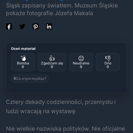
Śląsk zapisany światłem. Muzeum Śląskie
pokaże fotografie Józefa Makala
Oceń materiał
💣
👍
😐
👎
Bomba
Zgadzam się
Neutralne
Dno
0
0
0
0
Co o tym myślisz?
0
Cztery dekady codzienności, przemysłu i
ludzi wracają na wystawę
Nie wielkie nazwiska polityków. Nie oficjalne