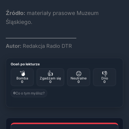
Źródło:
materiały prasowe Muzeum
Śląskiego.
Autor:
Redakcja Radio DTR
Oceń po lekturze
💣
👍
😐
👎
Bomba
Zgadzam się
Neutralne
Dno
0
0
0
0
Co o tym myślisz?
0