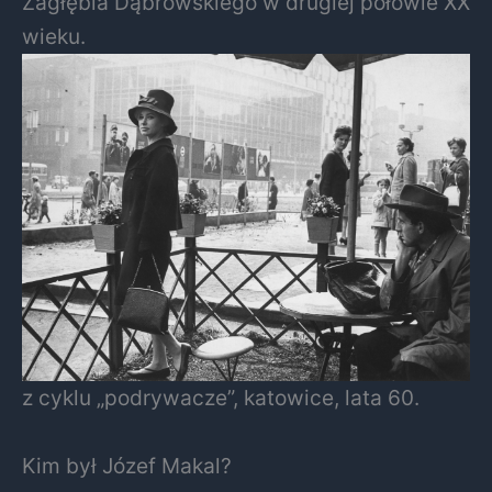
Zagłębia Dąbrowskiego w drugiej połowie XX
wieku.
z cyklu „podrywacze”, katowice, lata 60.
Kim był Józef Makal?