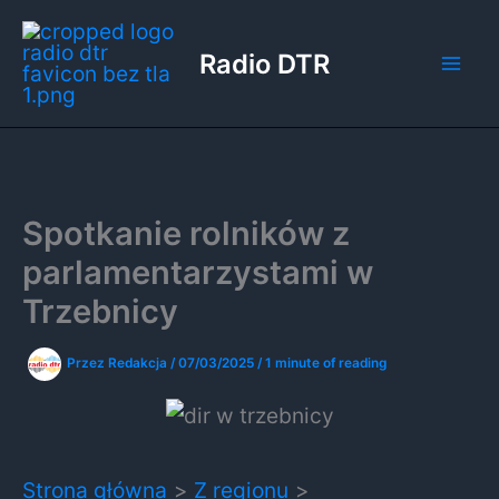
Przejdź
do
Radio DTR
treści
Spotkanie rolników z
parlamentarzystami w
Trzebnicy
Przez
Redakcja
/
07/03/2025
/
1 minute of reading
Strona główna
Z regionu