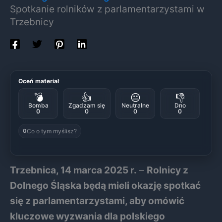
Spotkanie rolników z parlamentarzystami w
Trzebnicy
Oceń materiał
💣
👍
😐
👎
Bomba
Zgadzam się
Neutralne
Dno
0
0
0
0
Co o tym myślisz?
0
Trzebnica, 14 marca 2025 r.
–
Rolnicy z
Dolnego Śląska będą mieli okazję spotkać
się z parlamentarzystami, aby omówić
kluczowe wyzwania dla polskiego