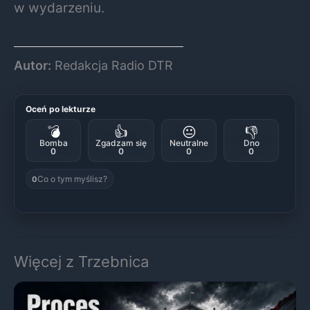
w wydarzeniu.
Autor:
Redakcja Radio DTR
Oceń po lekturze
💣
👍
😐
👎
Bomba
Zgadzam się
Neutralne
Dno
0
0
0
0
Co o tym myślisz?
0
Więcej z Trzebnica