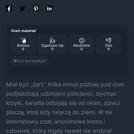
Oceń materiał
💣
👍
😐
👎
Bomba
Zgadzam się
Neutralne
Dno
0
0
0
0
Co o tym myślisz?
0
Miał być „żart”. Kilka minut później pod dom
podjeżdżają uzbrojeni policjanci, słychać
krzyki, światła odbijają się od okien, dzieci
płaczą, ktoś leży twarzą do ziemi. W tle
internetowy czat, anonimowe konto i
człowiek, który nigdy nawet nie widział