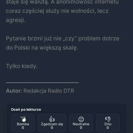
staje się walutą. A anonimowość internetu
coraz częściej służy nie wolności, lecz
agresji.
Pytanie brzmi już nie „czy” problem dotrze
do Polski na większą skalę.
Tylko kiedy.
Autor:
Redakcja Radio DTR
Oceń po lekturze
💣
👍
😐
👎
Bomba
Zgadzam się
Neutralne
Dno
0
0
0
0