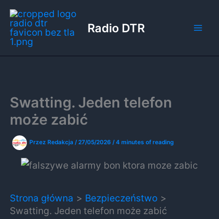
Przejdź
do
Radio DTR
treści
Swatting. Jeden telefon
może zabić
Przez
Redakcja
/
27/05/2026
/
4 minutes of reading
Strona główna
Bezpieczeństwo
Swatting. Jeden telefon może zabić