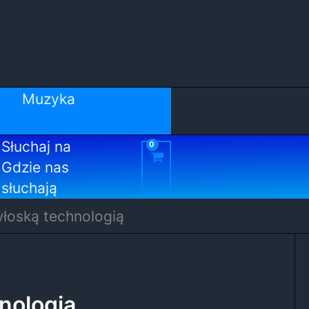
Muzyka
Słuchaj na
Gdzie nas
słuchają
włoską technologią
hnologią