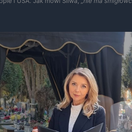
pie i USA. Jak mówi Śliwa,
„nie ma śmigłowc