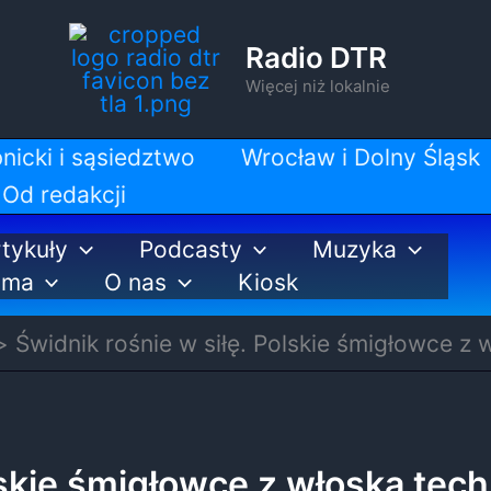
Radio DTR
Więcej niż lokalnie
nicki i sąsiedztwo
Wrocław i Dolny Śląsk
Od redakcji
tykuły
Podcasty
Muzyka
ama
O nas
Kiosk
Świdnik rośnie w siłę. Polskie śmigłowce z 
lskie śmigłowce z włoską tec