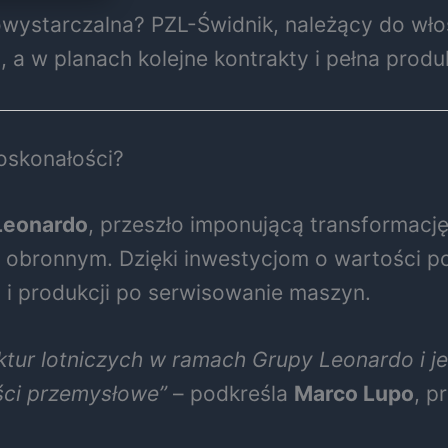
ystarczalna? PZL-Świdnik, należący do wło
h, a w planach kolejne kontrakty i pełna prod
oskonałości?
Leonardo
, przeszło imponującą transformację.
e obronnym. Dzięki inwestycjom o wartości 
 i produkcji po serwisowanie maszyn.
ruktur lotniczych w ramach Grupy Leonardo 
ści przemysłowe”
– podkreśla
Marco Lupo
, p