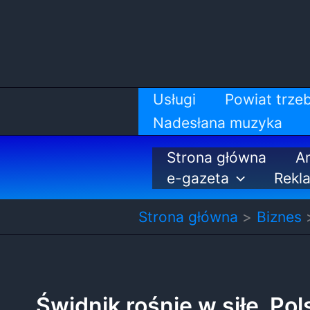
Przejdź
do
treści
Usługi
Powiat trzeb
Nadesłana muzyka
Strona główna
Ar
e-gazeta
Rekl
Strona główna
Biznes
Świdnik rośnie w siłę. Po