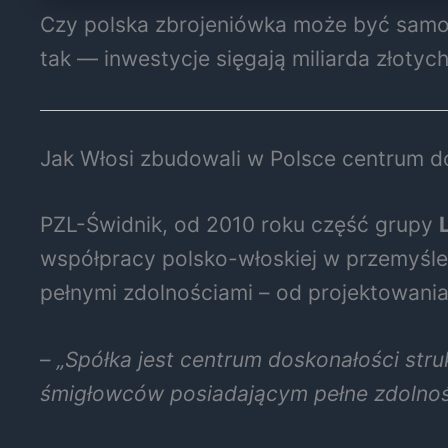
Czy polska zbrojeniówka może być samow
tak — inwestycje sięgają miliarda złotyc
Jak Włosi zbudowali w Polsce centrum d
PZL-Świdnik, od 2010 roku część grupy
współpracy polsko-włoskiej w przemyśl
pełnymi zdolnościami – od projektowania
–
„Spółka jest centrum doskonałości st
śmigłowców posiadającym pełne zdolno