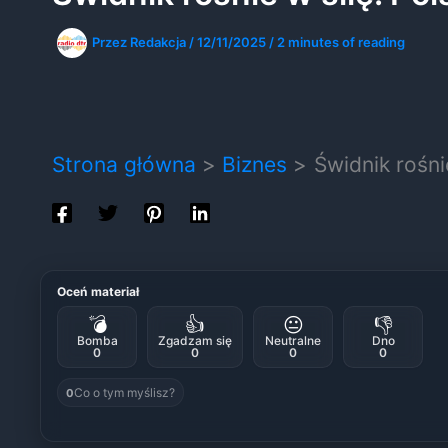
Przez
Redakcja
/
12/11/2025
/
2 minutes of reading
Strona główna
Biznes
Świdnik rośni
Oceń materiał
💣
👍
😐
👎
Bomba
Zgadzam się
Neutralne
Dno
0
0
0
0
Co o tym myślisz?
0