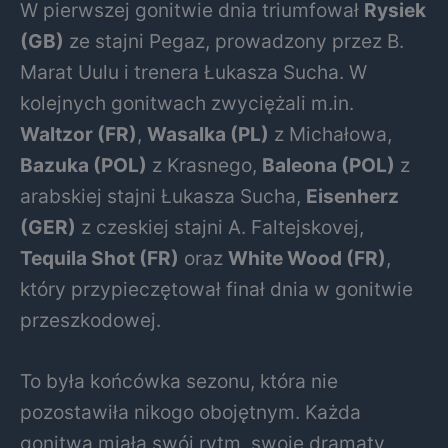
W pierwszej gonitwie dnia triumfował
Rysiek
(GB)
ze stajni Pegaz, prowadzony przez B.
Marat Uulu i trenera Łukasza Sucha. W
kolejnych gonitwach zwyciężali m.in.
Waltzor (FR)
,
Wasalka (PL)
z Michałowa,
Bazuka (POL)
z Krasnego,
Baleona (POL)
z
arabskiej stajni Łukasza Sucha,
Eisenherz
(GER)
z czeskiej stajni A. Faltejskovej,
Tequila Shot (FR)
oraz
White Wood (FR)
,
który przypieczętował finał dnia w gonitwie
przeszkodowej.
To była końcówka sezonu, która nie
pozostawiła nikogo obojętnym. Każda
gonitwa miała swój rytm, swoje dramaty,