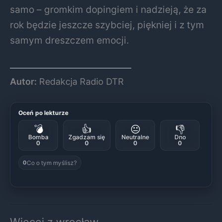
samo – gromkim dopingiem i nadzieją, że za
rok będzie jeszcze szybciej, piękniej i z tym
samym dreszczem emocji.
Autor:
Redakcja Radio DTR
Oceń po lekturze
💣
👍
😐
👎
Bomba
Zgadzam się
Neutralne
Dno
0
0
0
0
Co o tym myślisz?
0
Więcej z wrocław