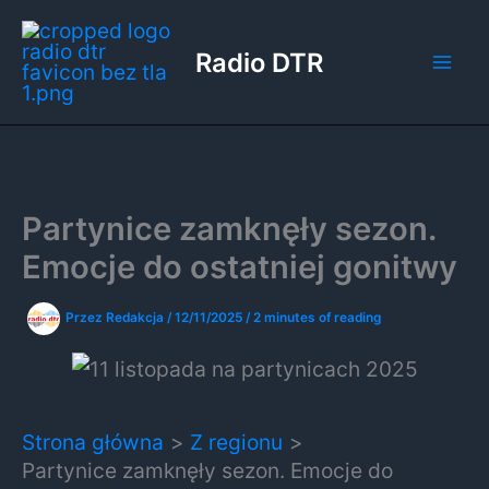
Przejdź
do
Radio DTR
treści
Partynice zamknęły sezon.
Emocje do ostatniej gonitwy
Przez
Redakcja
/
12/11/2025
/
2 minutes of reading
Strona główna
Z regionu
Partynice zamknęły sezon. Emocje do