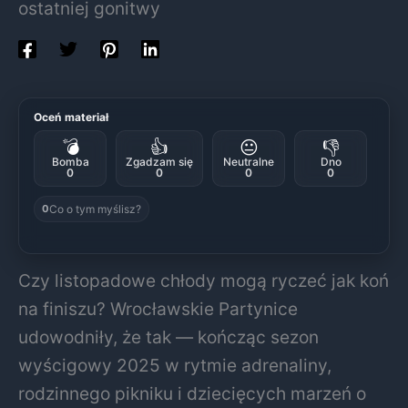
ostatniej gonitwy
Oceń materiał
💣
👍
😐
👎
Bomba
Zgadzam się
Neutralne
Dno
0
0
0
0
Co o tym myślisz?
0
Czy listopadowe chłody mogą ryczeć jak koń
na finiszu? Wrocławskie Partynice
udowodniły, że tak — kończąc sezon
wyścigowy 2025 w rytmie adrenaliny,
rodzinnego pikniku i dziecięcych marzeń o