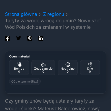
Strona główna
Z regionu
Taryfy za wodę wrócą do gmin? Nowy szef
Wód Polskich za zmianami w systemie
Oceń materiał
💣
👍
😐
👎
Bomba
Zgadzam się
Neutralne
Dno
0
0
0
0
Co o tym myślisz?
0
Czy gminy znów będą ustalały taryfy za
wodę i ścieki? Mateusz Balcerowicz, nowy