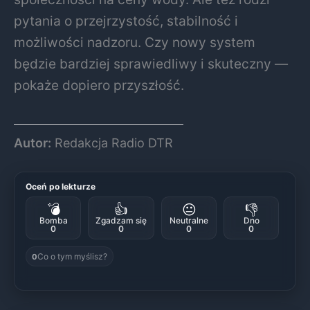
pytania o przejrzystość, stabilność i
możliwości nadzoru. Czy nowy system
będzie bardziej sprawiedliwy i skuteczny —
pokaże dopiero przyszłość.
Autor:
Redakcja Radio DTR
Oceń po lekturze
💣
👍
😐
👎
Bomba
Zgadzam się
Neutralne
Dno
0
0
0
0
Co o tym myślisz?
0