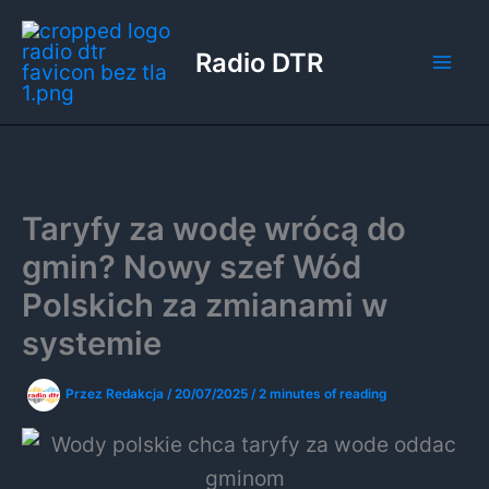
Przejdź
do
Radio DTR
treści
Taryfy za wodę wrócą do
gmin? Nowy szef Wód
Polskich za zmianami w
systemie
Przez
Redakcja
/
20/07/2025
/
2 minutes of reading