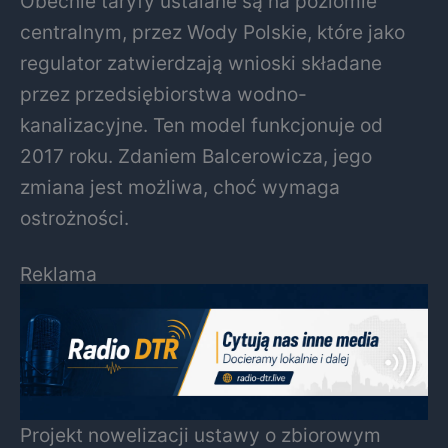
Obecnie taryfy ustalane są na poziomie
centralnym, przez Wody Polskie, które jako
regulator zatwierdzają wnioski składane
przez przedsiębiorstwa wodno-
kanalizacyjne. Ten model funkcjonuje od
2017 roku. Zdaniem Balcerowicza, jego
zmiana jest możliwa, choć wymaga
ostrożności.
Reklama
Projekt nowelizacji ustawy o zbiorowym