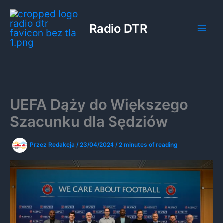
Przejdź
do
Radio DTR
treści
UEFA Dąży do Większego
Szacunku dla Sędziów
Przez
Redakcja
/
23/04/2024
/
2 minutes of reading