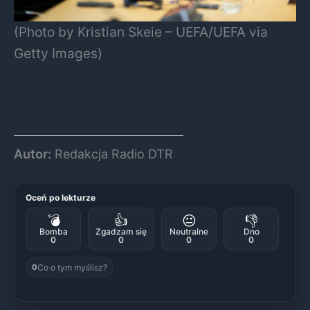
(Photo by Kristian Skeie – UEFA/UEFA via
Getty Images)
Autor:
Redakcja Radio DTR
Oceń po lekturze
💣
👍
😐
👎
Bomba
Zgadzam się
Neutralne
Dno
0
0
0
0
Co o tym myślisz?
0