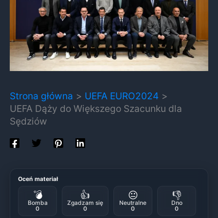
Strona główna
UEFA EURO2024
UEFA Dąży do Większego Szacunku dla
Sędziów
Oceń materiał
💣
👍
😐
👎
Bomba
Zgadzam się
Neutralne
Dno
0
0
0
0