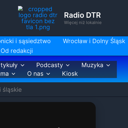
Radio DTR
Więcej niż lokalnie
nicki i sąsiedztwo
Wrocław i Dolny Śląsk
Od redakcji
tykuły
Podcasty
Muzyka
ama
O nas
Kiosk
 śląskie