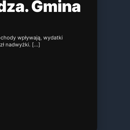
dza. Gmina
ochody wpływają, wydatki
 zł nadwyżki. […]
Z region
Uwagi 
Gmina 
„Mój k
06/08/2
Burmist