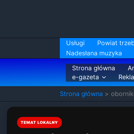
Przejdź
do
treści
Usługi
Powiat trzeb
Nadesłana muzyka
Strona główna
Ar
e-gazeta
Rekl
Strona główna
oborniki
TEMAT LOKALNY