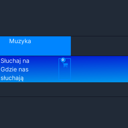
Muzyka
Słuchaj na
Gdzie nas
słuchają