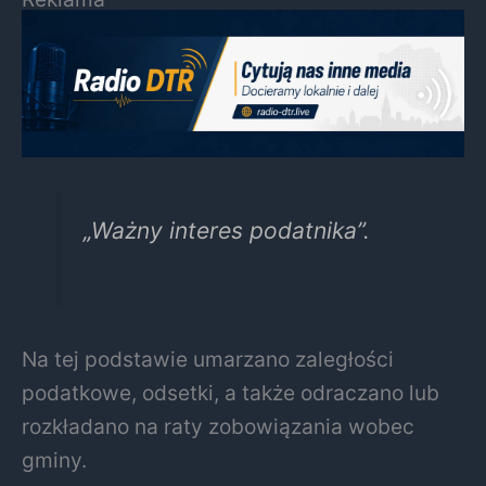
„Ważny interes podatnika”.
Na tej podstawie umarzano zaległości
podatkowe, odsetki, a także odraczano lub
rozkładano na raty zobowiązania wobec
gminy.