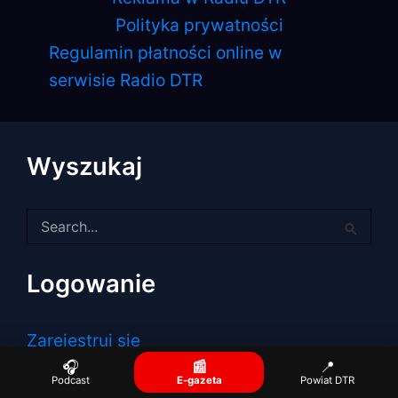
Polityka prywatności
Regulamin płatności online w
serwisie Radio DTR
Wyszukaj
Szukaj
dla:
Logowanie
Zarejestruj się
Zaloguj się
🎧
📰
📍
Podcast
E-gazeta
Powiat DTR
Kanał wpisów