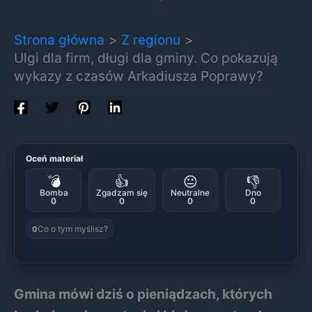
Strona główna
Z regionu
Ulgi dla firm, długi dla gminy. Co pokazują
wykazy z czasów Arkadiusza Poprawy?
Oceń materiał
💣
👍
😐
👎
Bomba
Zgadzam się
Neutralne
Dno
0
0
0
0
Co o tym myślisz?
0
Gmina mówi dziś o pieniądzach, których