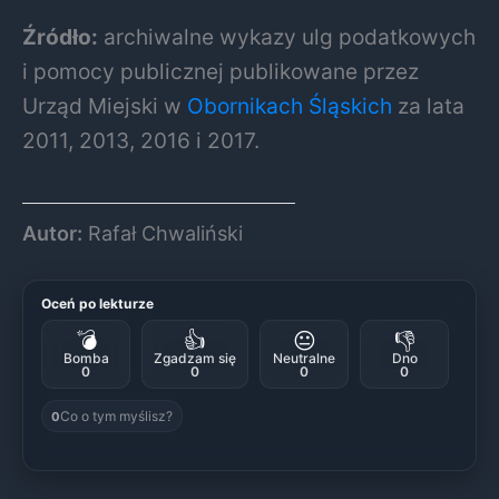
Źródło:
archiwalne wykazy ulg podatkowych
i pomocy publicznej publikowane przez
Urząd Miejski w
Obornikach Śląskich
za lata
2011, 2013, 2016 i 2017.
Autor:
Rafał Chwaliński
Oceń po lekturze
💣
👍
😐
👎
Bomba
Zgadzam się
Neutralne
Dno
0
0
0
0
Co o tym myślisz?
0