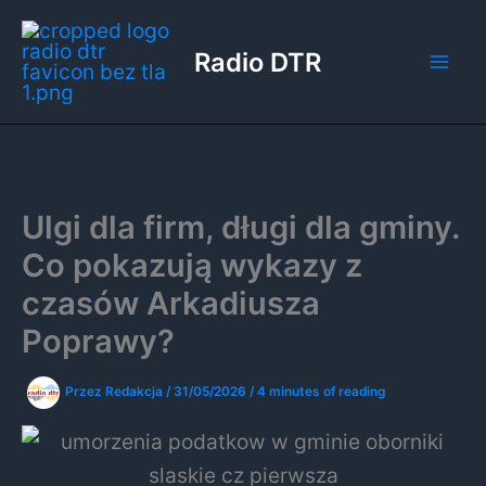
Przejdź
do
Radio DTR
treści
Ulgi dla firm, długi dla gminy.
Co pokazują wykazy z
czasów Arkadiusza
Poprawy?
Przez
Redakcja
/
31/05/2026
/
4 minutes of reading