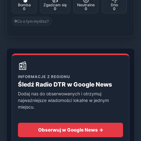
Bomba
Zgadzam się
Neutralne
Dno
0
0
0
0
Co o tym myślisz?
0
📰
INFORMACJE Z REGIONU
Śledź Radio DTR w Google News
Dodaj nas do obserwowanych i otrzymuj
najważniejsze wiadomości lokalne w jednym
miejscu.
Obserwuj w Google News →