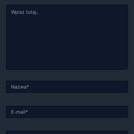
Wpisz
tutaj..
Nazwa*
E-
mail*
Witryna