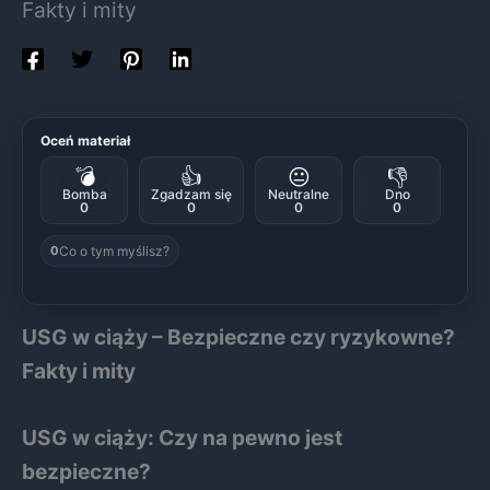
Fakty i mity
Oceń materiał
💣
👍
😐
👎
Bomba
Zgadzam się
Neutralne
Dno
0
0
0
0
Co o tym myślisz?
0
USG w ciąży – Bezpieczne czy ryzykowne?
Fakty i mity
USG w ciąży: Czy na pewno jest
bezpieczne?