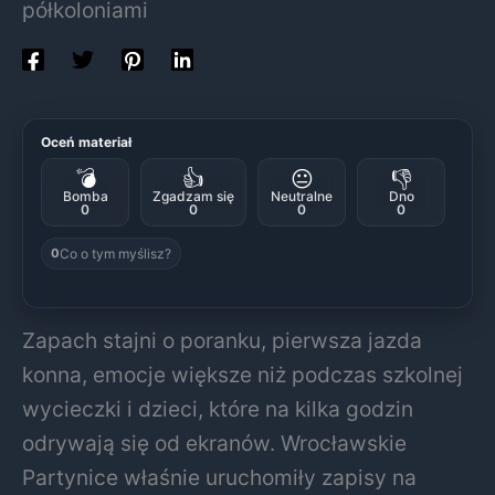
półkoloniami
Oceń materiał
💣
👍
😐
👎
Bomba
Zgadzam się
Neutralne
Dno
0
0
0
0
Co o tym myślisz?
0
Zapach stajni o poranku, pierwsza jazda
konna, emocje większe niż podczas szkolnej
wycieczki i dzieci, które na kilka godzin
odrywają się od ekranów. Wrocławskie
Partynice właśnie uruchomiły zapisy na