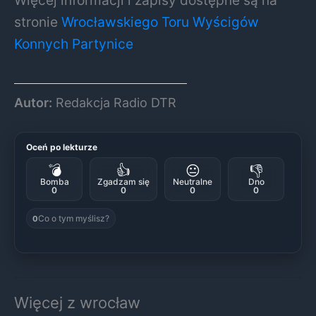
Więcej informacji i zapisy dostępne są na
stronie
Wrocławskiego Toru Wyścigów
Konnych Partynice
Autor:
Redakcja Radio DTR
Oceń po lekturze
💣
👍
😐
👎
Bomba
Zgadzam się
Neutralne
Dno
0
0
0
0
Co o tym myślisz?
0
Więcej z wrocław