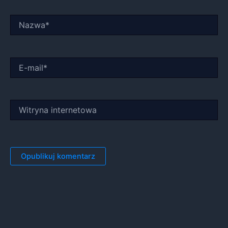
Nazwa*
E-
mail*
Witryna
internetowa