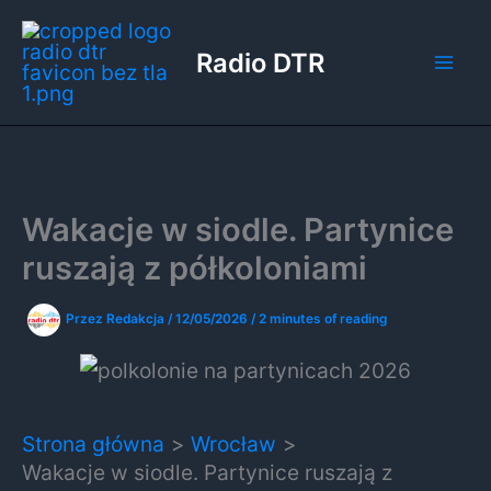
Przejdź
do
Radio DTR
treści
Wakacje w siodle. Partynice
ruszają z półkoloniami
Przez
Redakcja
/
12/05/2026
/
2 minutes of reading
Strona główna
Wrocław
Wakacje w siodle. Partynice ruszają z