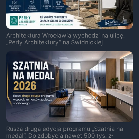
Architektura Wrocławia wychodzi na ulicę.
„Perły Architektury” na Świdnickiej
Rusza druga edycja programu „Szatnia na
medal”. Do zdobycia nawet 500 tys. zł