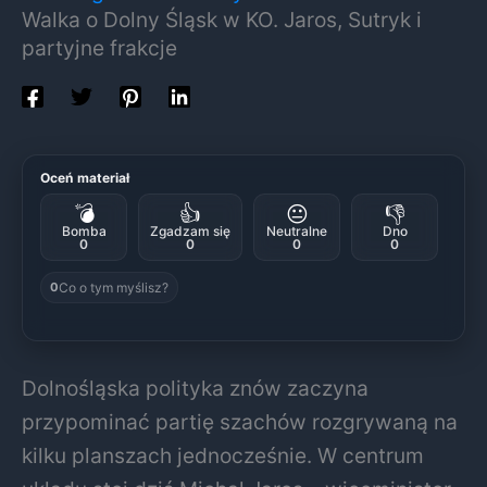
Walka o Dolny Śląsk w KO. Jaros, Sutryk i
partyjne frakcje
Oceń materiał
💣
👍
😐
👎
Bomba
Zgadzam się
Neutralne
Dno
0
0
0
0
Co o tym myślisz?
0
Dolnośląska polityka znów zaczyna
przypominać partię szachów rozgrywaną na
kilku planszach jednocześnie. W centrum