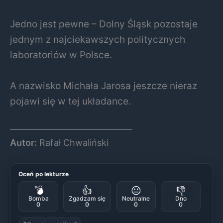
Jedno jest pewne – Dolny Śląsk pozostaje
jednym z najciekawszych politycznych
laboratoriów w Polsce.
A nazwisko Michała Jarosa jeszcze nieraz
pojawi się w tej układance.
Autor:
Rafał Chwaliński
Oceń po lekturze
💣
👍
😐
👎
Bomba
Zgadzam się
Neutralne
Dno
0
0
0
0