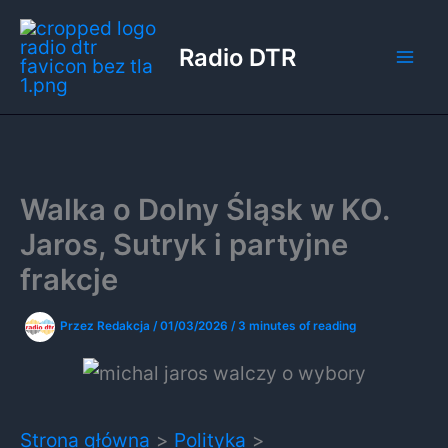
Przejdź
do
Radio DTR
treści
Walka o Dolny Śląsk w KO.
Jaros, Sutryk i partyjne
frakcje
Przez
Redakcja
/
01/03/2026
/
3 minutes of reading
Strona główna
Polityka