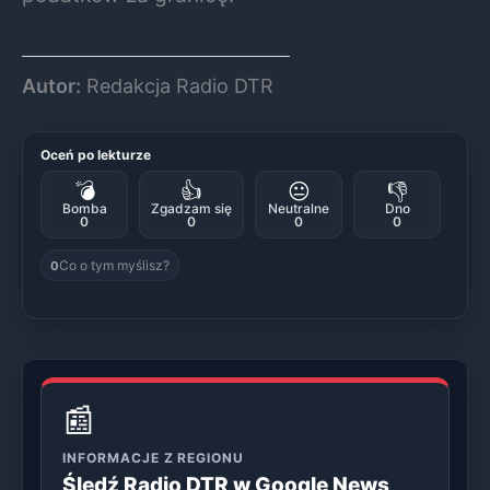
Autor:
Redakcja Radio DTR
Oceń po lekturze
💣
👍
😐
👎
Bomba
Zgadzam się
Neutralne
Dno
0
0
0
0
Co o tym myślisz?
0
📰
INFORMACJE Z REGIONU
Śledź Radio DTR w Google News