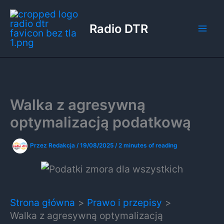
Przejdź
do
Radio DTR
treści
Walka z agresywną
optymalizacją podatkową
Przez
Redakcja
/
19/08/2025
/
2 minutes of reading
Strona główna
Prawo i przepisy
Walka z agresywną optymalizacją