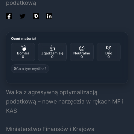
podatkową
Oceń materiał
💣
👍
😐
👎
Bomba
Zgadzam się
Neutralne
Dno
0
0
0
0
Co o tym myślisz?
0
Walka z agresywną optymalizacją
podatkową – nowe narzędzia w rękach MF i
KAS
Ministerstwo Finansów i Krajowa