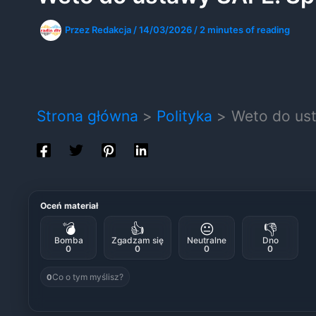
Przez
Redakcja
/
14/03/2026
/
2 minutes of reading
Strona główna
Polityka
Weto do ust
Oceń materiał
💣
👍
😐
👎
Bomba
Zgadzam się
Neutralne
Dno
0
0
0
0
Co o tym myślisz?
0