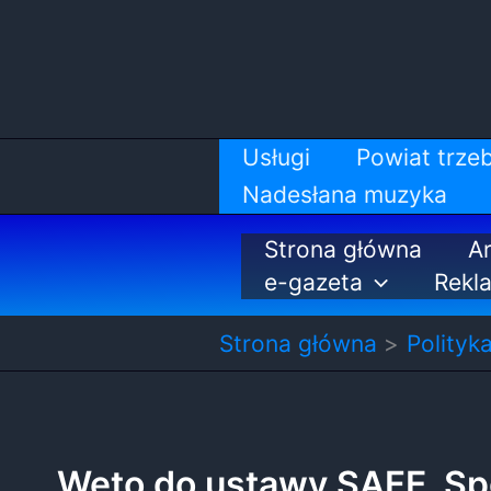
Przejdź
do
treści
Usługi
Powiat trzeb
Nadesłana muzyka
Strona główna
Ar
e-gazeta
Rekl
Strona główna
Polityk
Weto do ustawy SAFE. Spó