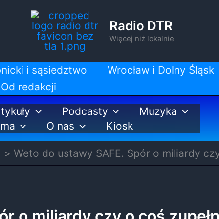
Radio DTR
Więcej niż lokalnie
nicki i sąsiedztwo
Wrocław i Dolny Śląsk
Od redakcji
tykuły
Podcasty
Muzyka
ama
O nas
Kiosk
a
Weto do ustawy SAFE. Spór o miliardy czy
r o miliardy czy o coś zupeł