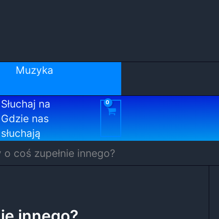
Muzyka
Słuchaj na
Gdzie nas
słuchają
 o coś zupełnie innego?
nie innego?