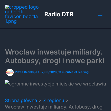
Przejdź
do
Radio DTR
treści
Wrocław inwestuje miliardy.
Autobusy, drogi i nowe parki
Przez
Redakcja
/
02/03/2026
/
3 minutes of reading
Strona główna
Z regionu
Wrocław inwestuje miliardy. Autobusy, drogi