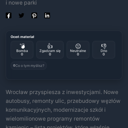
i nowe parki
Oceń materiał
💣
👍
😐
👎
Bomba
Zgadzam się
Neutralne
Dno
0
0
0
0
Co o tym myślisz?
0
Wrocław przyspiesza z inwestycjami. Nowe
autobusy, remonty ulic, przebudowy węzłów
komunikacyjnych, modernizacje szkół i
wielomilionowe programy remontów
kamienic – lista projektów, które właśnie