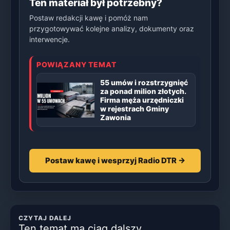
Ten materiał był potrzebny?
Postaw redakcji kawę i pomóż nam
przygotowywać kolejne analizy, dokumenty oraz
interwencje.
POWIĄZANY TEMAT
55 umów i rozstrzygnięć
za ponad milion złotych.
Firma męża urzędniczki
w rejestrach Gminy
Zawonia
Postaw kawę i wesprzyj Radio DTR →
CZYTAJ DALEJ
Ten temat ma ciąg dalszy