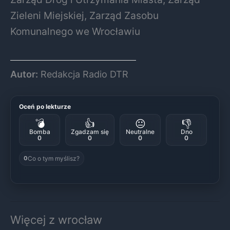
Zieleni Miejskiej, Zarząd Zasobu
Komunalnego we Wrocławiu
Autor:
Redakcja Radio DTR
Oceń po lekturze
💣
👍
😐
👎
Bomba
Zgadzam się
Neutralne
Dno
0
0
0
0
Co o tym myślisz?
0
Więcej z wrocław