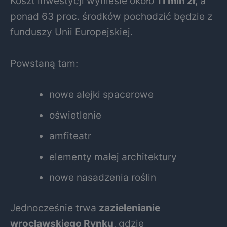
Koszt inwestycji wyniesie około
11 mln zł
, a
ponad 63 proc. środków pochodzić będzie z
funduszy Unii Europejskiej.
Powstaną tam:
nowe alejki spacerowe
oświetlenie
amfiteatr
elementy małej architektury
nowe nasadzenia roślin
Jednocześnie trwa
zazielenianie
wrocławskiego Rynku
, gdzie