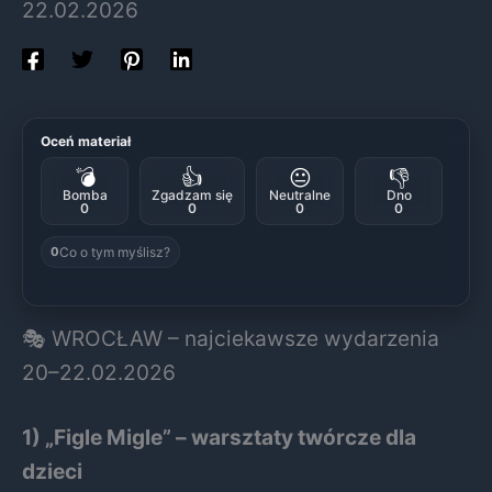
22.02.2026
Oceń materiał
💣
👍
😐
👎
Bomba
Zgadzam się
Neutralne
Dno
0
0
0
0
Co o tym myślisz?
0
🎭 WROCŁAW – najciekawsze wydarzenia
20–22.02.2026
1) „Figle Migle” – warsztaty twórcze dla
dzieci