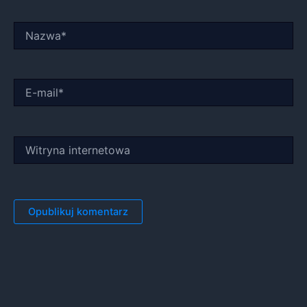
Nazwa*
E-
mail*
Witryna
internetowa