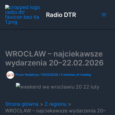
Przejdź
do
Radio DTR
treści
WROCŁAW – najciekawsze
wydarzenia 20–22.02.2026
Przez
Redakcja
/
19/02/2026
/
2 minutes of reading
Strona główna
Z regionu
WROCŁAW – najciekawsze wydarzenia 20–