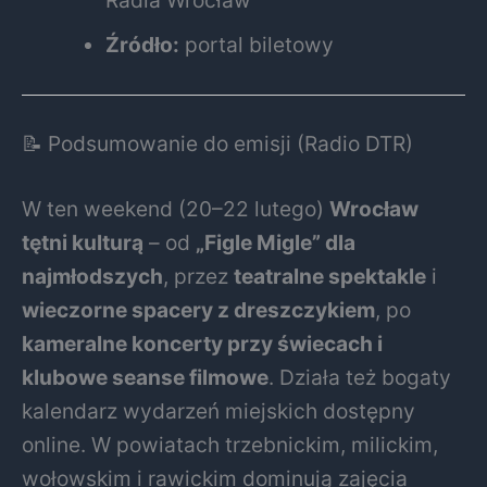
Źródło:
portal biletowy
📝 Podsumowanie do emisji (Radio DTR)
W ten weekend (20–22 lutego)
Wrocław
tętni kulturą
– od
„Figle Migle” dla
najmłodszych
, przez
teatralne spektakle
i
wieczorne spacery z dreszczykiem
, po
kameralne koncerty przy świecach i
klubowe seanse filmowe
. Działa też bogaty
kalendarz wydarzeń miejskich dostępny
online. W powiatach trzebnickim, milickim,
wołowskim i rawickim dominują zajęcia