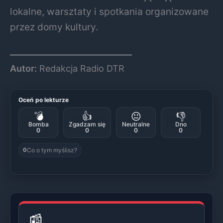
lokalne, warsztaty i spotkania organizowane
przez domy kultury.
Autor:
Redakcja Radio DTR
Oceń po lekturze
💣
👍
😐
👎
Bomba
Zgadzam się
Neutralne
Dno
0
0
0
0
Co o tym myślisz?
0
📰