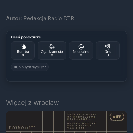
Autor:
Redakcja Radio DTR
Oceń po lekturze
💣
👍
😐
👎
Bomba
Zgadzam się
Neutralne
Dno
0
0
0
0
Co o tym myślisz?
0
Więcej z wrocław