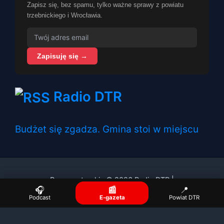
Zapisz się, bez spamu, tylko ważne sprawy z powiatu
trzebnickiego i Wrocławia.
Zapisuję się →
Radio DTR
Budżet się zgadza. Gmina stoi w miejscu
Prawa autorskie © 2026 Radio DTR |
🎧
📰
📍
Podcast
E-gazeta
Powiat DTR