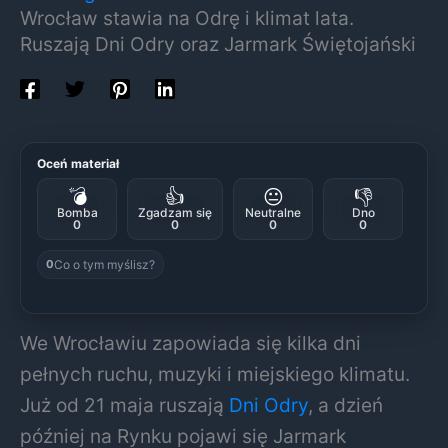
Wrocław stawia na Odrę i klimat lata.
Ruszają Dni Odry oraz Jarmark Świętojański
Oceń materiał
💣
👍
😐
👎
Bomba
Zgadzam się
Neutralne
Dno
0
0
0
0
Co o tym myślisz?
0
We Wrocławiu zapowiada się kilka dni
pełnych ruchu, muzyki i miejskiego klimatu.
Już od 21 maja ruszają
Dni Odry
, a dzień
później na Rynku pojawi się Jarmark