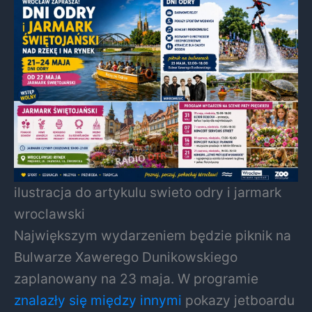
ilustracja do artykulu swieto odry i jarmark
wroclawski
Największym wydarzeniem będzie piknik na
Bulwarze Xawerego Dunikowskiego
zaplanowany na 23 maja. W programie
znalazły się między innymi
pokazy jetboardu