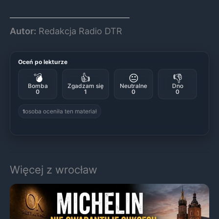
Autor:
Redakcja Radio DTR
Oceń po lekturze
💣
👍
😐
👎
Bomba
Zgadzam się
Neutralne
Dno
0
1
0
0
osoba oceniła ten materiał
1
Więcej z wrocław