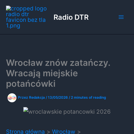
Przejdź
do
Radio DTR
treści
Wrocław znów zatańczy.
Wracają miejskie
potańcówki
Przez
Redakcja
/
13/05/2026
/
2 minutes of reading
Strona główna
Wrocław