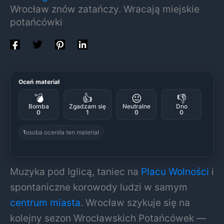
Wrocław znów zatańczy. Wracają miejskie
potańcówki
Oceń materiał
💣
👍
😐
👎
Bomba
Zgadzam się
Neutralne
Dno
0
1
0
0
osoba oceniła ten materiał
1
Muzyka pod Iglicą, taniec na
Placu Wolności
i
spontaniczne korowody ludzi w samym
centrum miasta
.
Wrocław
szykuje się na
kolejny sezon Wrocławskich Potańcówek —