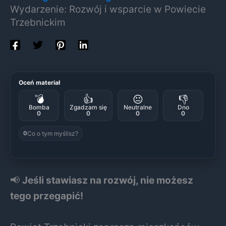
Wydarzenie: Rozwój i wsparcie w Powiecie
Trzebnickim
Oceń materiał
💣
👍
😐
👎
Bomba
Zgadzam się
Neutralne
Dno
0
0
0
0
Co o tym myślisz?
0
📢
Jeśli stawiasz na rozwój, nie możesz
tego przegapić!