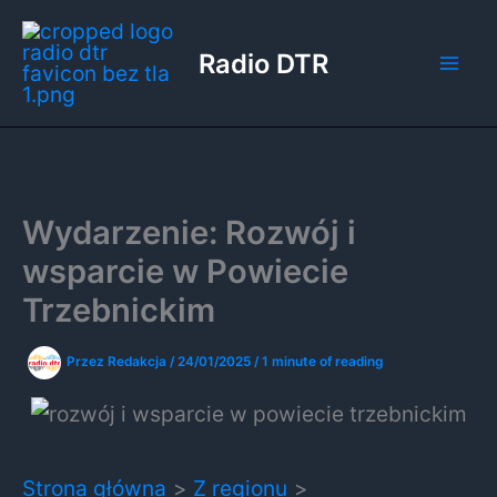
Przejdź
do
Radio DTR
treści
Wydarzenie: Rozwój i
wsparcie w Powiecie
Trzebnickim
Przez
Redakcja
/
24/01/2025
/
1 minute of reading
Strona główna
Z regionu