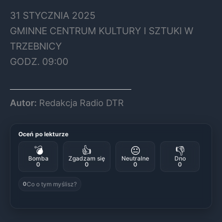
31 STYCZNIA 2025
GMINNE CENTRUM KULTURY I SZTUKI W
TRZEBNICY
GODZ. 09:00
Autor:
Redakcja Radio DTR
Oceń po lekturze
💣
👍
😐
👎
Bomba
Zgadzam się
Neutralne
Dno
0
0
0
0
Co o tym myślisz?
0