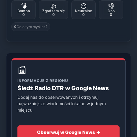
💣
👍
😐
👎
Bomba
Zgadzam się
Neutralne
Dno
0
0
0
0
Co o tym myślisz?
0
📰
INFORMACJE Z REGIONU
Śledź Radio DTR w Google News
Dodaj nas do obserwowanych i otrzymuj
najważniejsze wiadomości lokalne w jednym
miejscu.
Obserwuj w Google News →