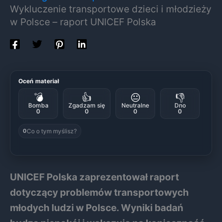
Wykluczenie transportowe dzieci i młodzieży
w Polsce – raport UNICEF Polska
Oceń materiał
💣
👍
😐
👎
Bomba
Zgadzam się
Neutralne
Dno
0
0
0
0
Co o tym myślisz?
0
UNICEF Polska zaprezentował raport
dotyczący problemów transportowych
młodych ludzi w Polsce. Wyniki badań