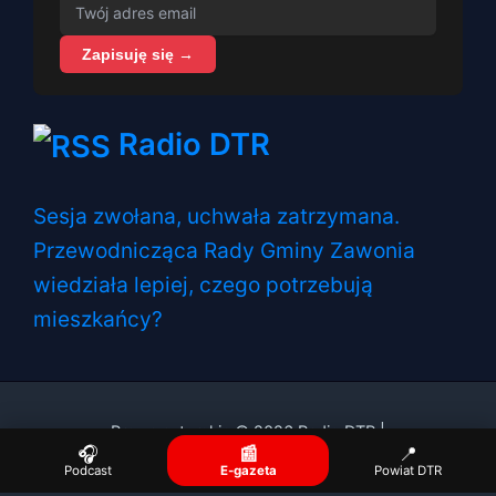
Zapisuję się →
Radio DTR
Sesja zwołana, uchwała zatrzymana.
Przewodnicząca Rady Gminy Zawonia
wiedziała lepiej, czego potrzebują
mieszkańcy?
Prawa autorskie © 2026 Radio DTR |
🎧
📰
📍
Podcast
E-gazeta
Powiat DTR