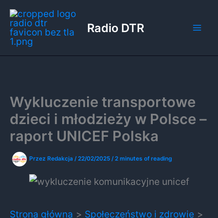
Przejdź
do
Radio DTR
treści
Wykluczenie transportowe
dzieci i młodzieży w Polsce –
raport UNICEF Polska
Przez
Redakcja
/
22/02/2025
/
2 minutes of reading
Strona główna
Społeczeństwo i zdrowie