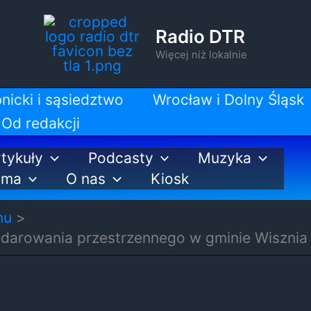
Radio DTR
Więcej niż lokalnie
nicki i sąsiedztwo
Wrocław i Dolny Śląsk
Od redakcji
tykuły
Podcasty
Muzyka
ama
O nas
Kiosk
nu
darowania przestrzennego w gminie Wisznia