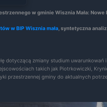
strzennego w gminie Wisznia Mała: Nowe k
ów w BIP Wisznia mała
, syntetyczna analiz
ałę dotyczącą zmiany studium uwarunkowań 
scowościach takich jak Piotrkowiczki, Kryni
ityki przestrzennej gminy do aktualnych pot