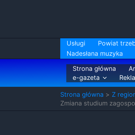
Przejdź
do
treści
Usługi
Powiat trzeb
Nadesłana muzyka
Strona główna
Ar
e-gazeta
Rekl
Strona główna
Z regio
Zmiana studium zagospo