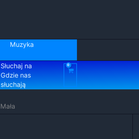
Muzyka
Słuchaj na
Gdzie nas
słuchają
 Mała