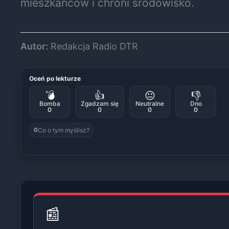
mieszkańców i chroni środowisko.
Autor:
Redakcja Radio DTR
Oceń po lekturze
💣
👍
😐
👎
Bomba
Zgadzam się
Neutralne
Dno
0
0
0
0
Co o tym myślisz?
0
📰