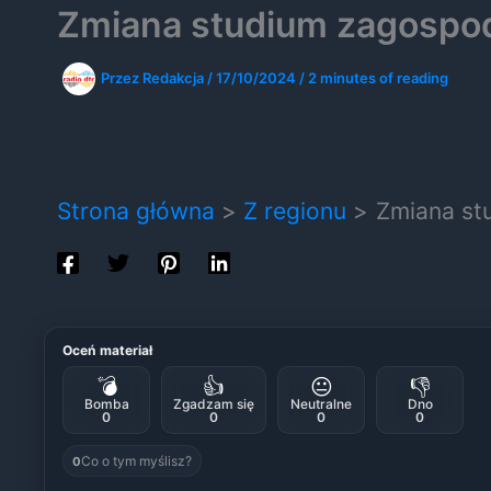
Zmiana studium zagospod
Przez
Redakcja
/
17/10/2024
/
2 minutes of reading
Strona główna
Z regionu
Zmiana st
Oceń materiał
💣
👍
😐
👎
Bomba
Zgadzam się
Neutralne
Dno
0
0
0
0
Co o tym myślisz?
0