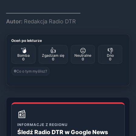
Autor:
Redakcja Radio DTR
Oceń po lekturze
💣
👍
😐
👎
Bomba
Zgadzam się
Neutralne
Dno
0
0
0
0
Co o tym myślisz?
0
📰
INFORMACJE Z REGIONU
Śledź Radio DTR w Google News