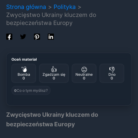
Strona główna
Polityka
Zwycięstwo Ukrainy kluczem do
bezpieczeństwa Europy
Oceń materiał
💣
👍
😐
👎
Bomba
Zgadzam się
Neutralne
Dno
0
0
0
0
Co o tym myślisz?
0
Zwycięstwo Ukrainy kluczem do
bezpieczeństwa Europy