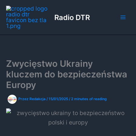
Przejdź
do
Radio DTR
treści
Zwycięstwo Ukrainy
kluczem do bezpieczeństwa
Europy
Przez
Redakcja
/
15/01/2025
/
2 minutes of reading