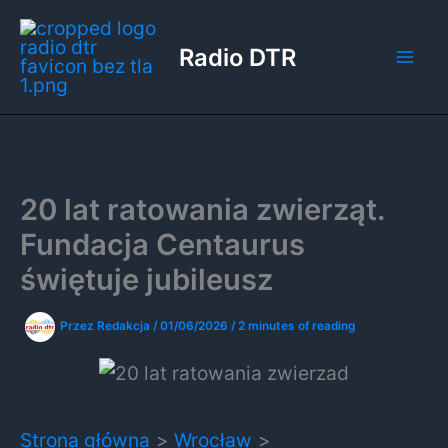
Przejdź
do
Radio DTR
treści
20 lat ratowania zwierząt.
Fundacja Centaurus
świętuje jubileusz
Przez
Redakcja
/
01/06/2026
/
2 minutes of reading
Strona główna
Wrocław