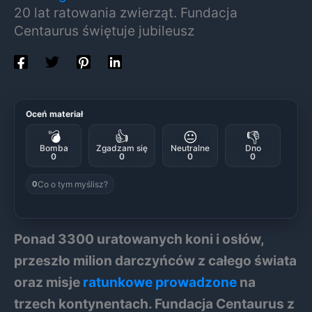
20 lat ratowania zwierząt. Fundacja
Centaurus świętuje jubileusz
Oceń materiał
💣
👍
😐
👎
Bomba
Zgadzam się
Neutralne
Dno
0
0
0
0
Co o tym myślisz?
0
Ponad 3300 uratowanych koni i osłów,
przeszło milion darczyńców z całego świata
oraz misje
ratunkowe prowadzone
na
trzech kontynentach. Fundacja Centaurus z