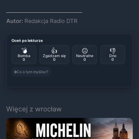
Autor:
Redakcja Radio DTR
Oceń po lekturze
💣
👍
😐
👎
Bomba
Zgadzam się
Neutralne
Dno
0
0
0
0
Co o tym myślisz?
0
Więcej z wrocław