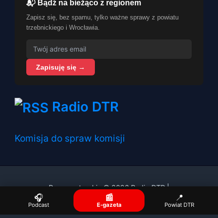
📬 Bądź na bieżąco z regionem
Zapisz się, bez spamu, tylko ważne sprawy z powiatu
trzebnickiego i Wrocławia.
Zapisuję się →
Radio DTR
Komisja do spraw komisji
Prawa autorskie © 2026 Radio DTR |
🎧
📰
📍
Podcast
E-gazeta
Powiat DTR