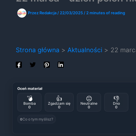
Przez
Redakcja
/
22/03/2025
/
2 minutes of reading
Strona główna
Aktualności
22 marca
Oceń materiał
💣
👍
😐
👎
Bomba
Zgadzam się
Neutralne
Dno
0
0
0
0
Co o tym myślisz?
0