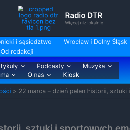
Radio DTR
Więcej niż lokalnie
nicki i sąsiedztwo
Wrocław i Dolny Śląsk
Od redakcji
tykuły
Podcasty
Muzyka
ama
O nas
Kiosk
ości
22 marca – dzień pełen historii, sztuk
torii, sztuki i sportowych em