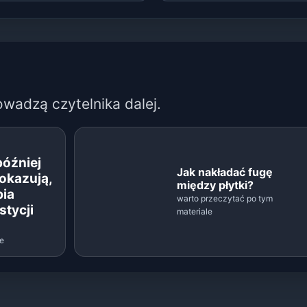
owadzą czytelnika dalej.
później
Jak nakładać fugę
okazują,
między płytki?
bia
warto przeczytać po tym
stycji
materiale
le