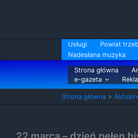
Przejdź
do
treści
Usługi
Powiat trzeb
Nadesłana muzyka
Strona główna
Ar
e-gazeta
Rekl
Strona główna
Aktualn
22 marca – dzień pełen his