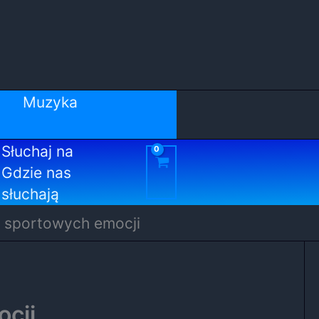
Muzyka
Słuchaj na
Gdzie nas
słuchają
i i sportowych emocji
ocji