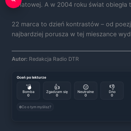
światowej. A w 2004 roku świat obiegła 
22 marca to dzień kontrastów – od poezj
najbardziej porusza w tej mieszance wyd
Autor:
Redakcja Radio DTR
Oceń po lekturze
💣
👍
😐
👎
Bomba
Zgadzam się
Neutralne
Dno
0
0
0
0
Co o tym myślisz?
0