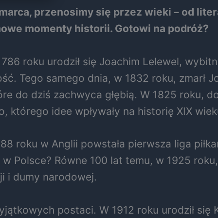
 marca, przenosimy się przez wieki – od lite
mowe momenty historii. Gotowi na podróż?
86 roku urodził się Joachim Lelewel, wybitny 
ść. Tego samego dnia, w 1832 roku, zmarł J
które do dziś zachwyca głębią. W 1825 roku, d
, którego idee wpływały na historię XIX wiek
88 roku w Anglii powstała pierwsza liga piłk
 w Polsce? Równe 100 lat temu, w 1925 roku,
ji i dumy narodowej.
wyjątkowych postaci. W 1912 roku urodził się 