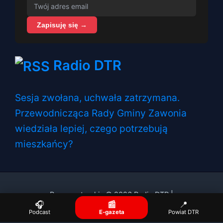
Zapisuję się →
Radio DTR
Sesja zwołana, uchwała zatrzymana.
Przewodnicząca Rady Gminy Zawonia
wiedziała lepiej, czego potrzebują
mieszkańcy?
Prawa autorskie © 2026 Radio DTR |
🎧
📰
📍
Podcast
E-gazeta
Powiat DTR