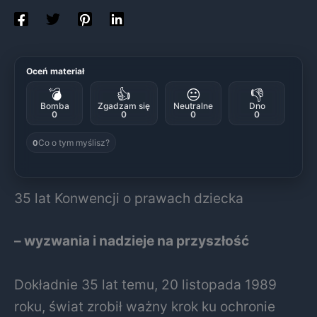
Oceń materiał
💣
👍
😐
👎
Bomba
Zgadzam się
Neutralne
Dno
0
0
0
0
Co o tym myślisz?
0
35 lat Konwencji o prawach dziecka
– wyzwania i nadzieje na przyszłość
Dokładnie 35 lat temu, 20 listopada 1989
roku, świat zrobił ważny krok ku ochronie