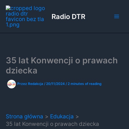
Przejdź
do
Radio DTR
treści
35 lat Konwencji o prawach
dziecka
Przez
Redakcja
/
20/11/2024
/
2 minutes of reading
Strona główna
Edukacja
35 lat Konwencji o prawach dziecka