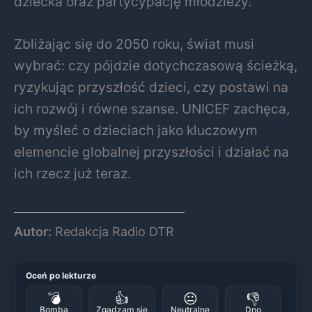
dziecka oraz partycypację młodzieży.
Zbliżając się do 2050 roku, świat musi
wybrać: czy pójdzie dotychczasową ścieżką,
ryzykując przyszłość dzieci, czy postawi na
ich rozwój i równe szanse. UNICEF zachęca,
by myśleć o dzieciach jako kluczowym
elemencie globalnej przyszłości i działać na
ich rzecz już teraz.
Autor:
Redakcja Radio DTR
Oceń po lekturze
💣
👍
😐
👎
Bomba
Zgadzam się
Neutralne
Dno