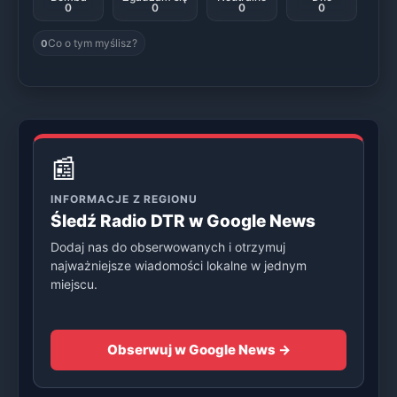
0
0
0
0
Co o tym myślisz?
0
📰
INFORMACJE Z REGIONU
Śledź Radio DTR w Google News
Dodaj nas do obserwowanych i otrzymuj
najważniejsze wiadomości lokalne w jednym
miejscu.
Obserwuj w Google News →