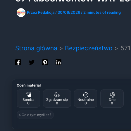
Przez
Redakcja
/
30/06/2026
/
2 minutes of reading
Strona główna
Bezpieczeństwo
571
Oceń materiał
💣
👍
😐
👎
Bomba
Zgadzam się
Neutralne
Dno
0
0
0
0
Co o tym myślisz?
0