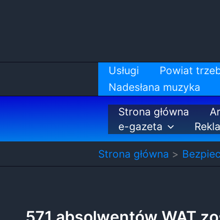
Przejdź
do
treści
Usługi
Powiat trzeb
Nadesłana muzyka
Strona główna
Ar
e-gazeta
Rekl
Strona główna
Bezpie
571 absolwentów WAT zo