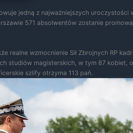
uje jedną z najważniejszych uroczystości w
szawie 571 absolwentów zostanie promowany
także realne wzmocnienie Sił Zbrojnych RP k
ich studiów magisterskich, w tym 87 kobiet,
icerskie szlify otrzyma 113 pań.