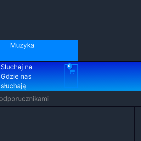
Muzyka
Słuchaj na
Gdzie nas
słuchają
odporucznikami