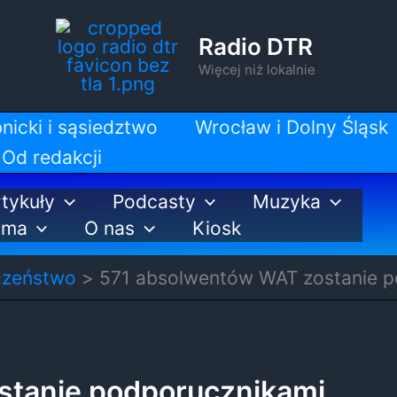
Radio DTR
Więcej niż lokalnie
nicki i sąsiedztwo
Wrocław i Dolny Śląsk
Od redakcji
tykuły
Podcasty
Muzyka
ama
O nas
Kiosk
czeństwo
571 absolwentów WAT zostanie p
stanie podporucznikami