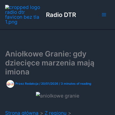
Przejdź
do
Radio DTR
treści
Aniołkowe Granie: gdy
dziecięce marzenia mają
imiona
Przez
Redakcja
/
20/01/2026
/
3 minutes of reading
Strona główna
Z regionu