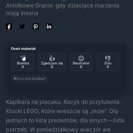
Aniołkowe Granie: gdy dziecięce marzenia
mają imiona
Oceń materiał
💣
👍
😐
👎
Bomba
Zgadzam się
Neutralne
Dno
0
0
0
0
Co o tym myślisz?
0
Kapibara na plecaku. Kocyk do przytulenia.
Klocki LEGO, które wreszcie są „moje”. Dla
jednych to lista prezentów, dla innych – lista
potrzeb. W poniedziałkowy wieczór we