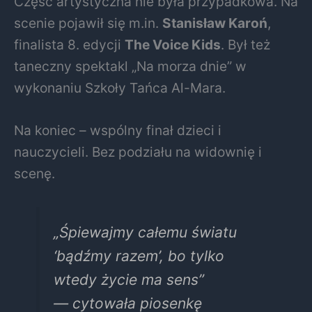
Część artystyczna nie była przypadkowa. Na
scenie pojawił się m.in.
Stanisław Karoń
,
finalista 8. edycji
The Voice Kids
. Był też
taneczny spektakl „Na morza dnie” w
wykonaniu Szkoły Tańca Al-Mara.
Na koniec – wspólny finał dzieci i
nauczycieli. Bez podziału na widownię i
scenę.
„Śpiewajmy całemu światu
‘bądźmy razem’, bo tylko
wtedy życie ma sens”
— cytowała piosenkę