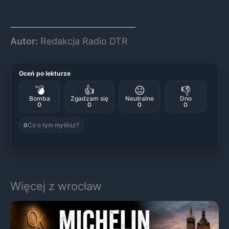
Autor:
Redakcja Radio DTR
Oceń po lekturze
💣
👍
😐
👎
Bomba
Zgadzam się
Neutralne
Dno
0
0
0
0
Co o tym myślisz?
0
Więcej z wrocław