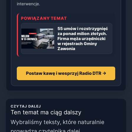
interwencje.
POWIĄZANY TEMAT
55 umów i rozstrzygnięć
za ponad milion złotych.
Firma męża urzędniczki
w rejestrach Gminy
Zawonia
Postaw kawę i wesprzyj Radio DTR →
CZYTAJ DALEJ
Ten temat ma ciąg dalszy
Wybraliśmy teksty, które naturalnie
prowadzą czytelnika dalej.