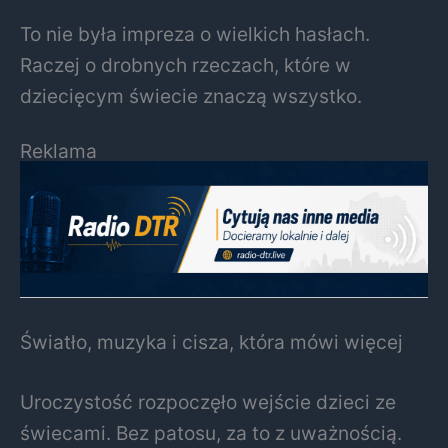
To nie była impreza o wielkich hasłach.
Raczej o drobnych rzeczach, które w
dziecięcym świecie znaczą wszystko.
Reklama
Światło, muzyka i cisza, która mówi więcej
Uroczystość rozpoczęło wejście dzieci ze
świecami. Bez patosu, za to z uważnością.