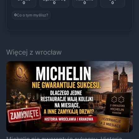
0
0
0
0
Co o tym myślisz?
0
Więcej z wrocław
Michelin nie gwarantuje sukcesu. Historia