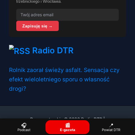
trzebnickiego i Wrocławia.
Zapisuję się →
Radio DTR
Rolnik zaorał świeży asfalt. Sensacja czy
efekt wieloletniego sporu o własność
drogi?
Prawa autorskie © 2026 Radio DTR |
🎧
📰
📍
Podcast
E-gazeta
Powiat DTR