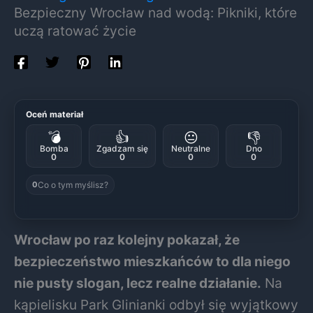
Bezpieczny Wrocław nad wodą: Pikniki, które
uczą ratować życie
Oceń materiał
💣
👍
😐
👎
Bomba
Zgadzam się
Neutralne
Dno
0
0
0
0
Co o tym myślisz?
0
Wrocław po raz kolejny pokazał, że
bezpieczeństwo mieszkańców to dla niego
nie pusty slogan, lecz realne działanie.
Na
kąpielisku Park Glinianki odbył się wyjątkowy