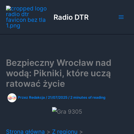
Przejdź
do
Radio DTR
treści
Bezpieczny Wrocław nad
wodą: Pikniki, które uczą
ratować życie
Przez
Redakcja
/
21/07/2025
/
2 minutes of reading
Strona główna
Z regionu