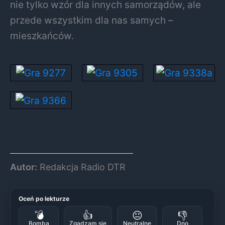
nie tylko wzór dla innych samorządów, ale
przede wszystkim dla nas samych –
mieszkańców.
Autor:
Redakcja Radio DTR
Oceń po lekturze
💣
👍
😐
👎
Bomba
Zgadzam się
Neutralne
Dno