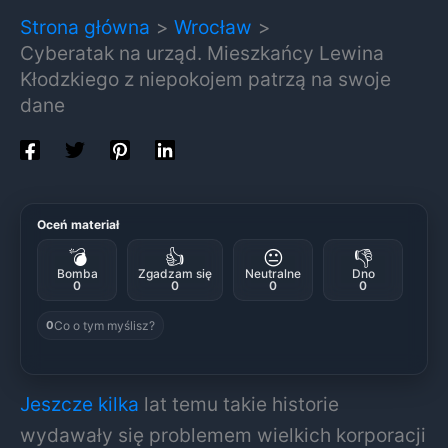
Strona główna
Wrocław
Cyberatak na urząd. Mieszkańcy Lewina
Kłodzkiego z niepokojem patrzą na swoje
dane
Oceń materiał
💣
👍
😐
👎
Bomba
Zgadzam się
Neutralne
Dno
0
0
0
0
Co o tym myślisz?
0
Jeszcze kilka
lat temu takie historie
wydawały się problemem wielkich korporacji