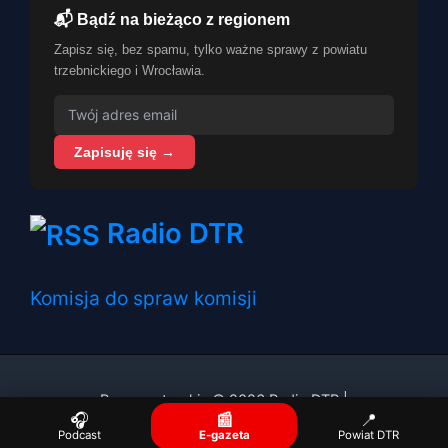
📬 Bądź na bieżąco z regionem
Zapisz się, bez spamu, tylko ważne sprawy z powiatu
trzebnickiego i Wrocławia.
Zapisuję się →
Radio DTR
Komisja do spraw komisji
Prawa autorskie © 2026 Radio DTR |
🎧
📰
📍
Podcast
E-gazeta
Powiat DTR