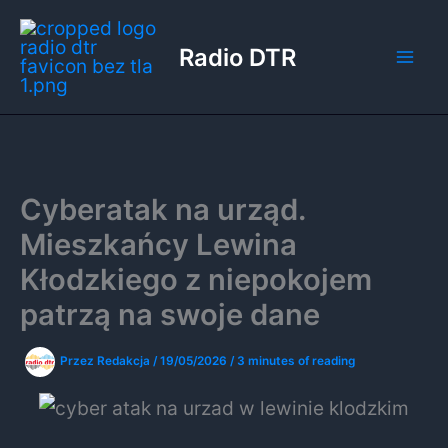
Przejdź
do
Radio DTR
treści
Cyberatak na urząd.
Mieszkańcy Lewina
Kłodzkiego z niepokojem
patrzą na swoje dane
Przez
Redakcja
/
19/05/2026
/
3 minutes of reading