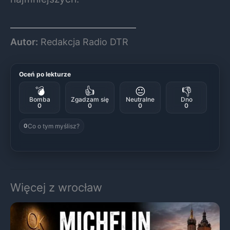
Autor:
Redakcja Radio DTR
Oceń po lekturze
💣
👍
😐
👎
Bomba
Zgadzam się
Neutralne
Dno
0
0
0
0
Co o tym myślisz?
0
Więcej z wrocław