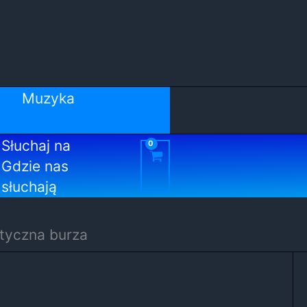
Muzyka
Słuchaj na
Gdzie nas
słuchają
ityczna burza