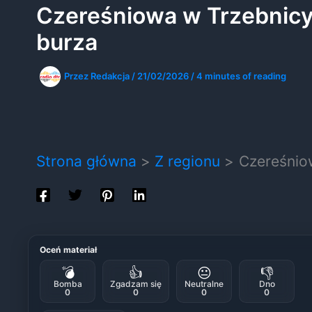
Czereśniowa w Trzebnicy. 
burza
Przez
Redakcja
/
21/02/2026
/
4 minutes of reading
Strona główna
Z regionu
Czereśniow
Oceń materiał
💣
👍
😐
👎
Bomba
Zgadzam się
Neutralne
Dno
0
0
0
0