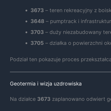
3673
– teren rekreacyjny z boi
3648
– pumptrack i infrastrukt
3703
– duży niezabudowany ter
3705
– działka o powierzchni o
Podział ten pokazuje proces przekształc
Geotermia i wizja uzdrowiska
Na działce
3673
zaplanowano odwiert g