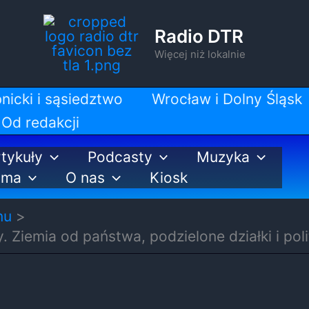
Radio DTR
Więcej niż lokalnie
nicki i sąsiedztwo
Wrocław i Dolny Śląsk
Od redakcji
tykuły
Podcasty
Muzyka
ama
O nas
Kiosk
nu
 Ziemia od państwa, podzielone działki i pol