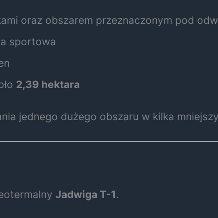
skami oraz obszarem przeznaczonym pod odw
ura sportowa
en
koło
2,39 hektara
ania jednego dużego obszaru w kilka mniejszy
eotermalny
Jadwiga T-1
.