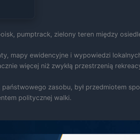
 boisk, pumptrack, zielony teren między osie
y, mapy ewidencyjne i wypowiedzi lokalnych 
cznie więcej niż zwykłą przestrzenią rekreac
ny z państwowego zasobu, był przedmiotem s
entem politycznej walki.