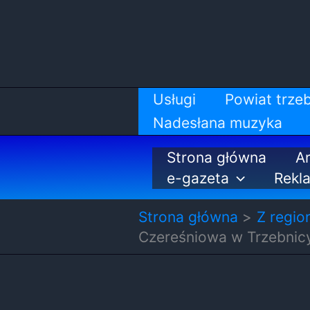
Przejdź
do
treści
Usługi
Powiat trzeb
Nadesłana muzyka
Strona główna
Ar
e-gazeta
Rekl
Strona główna
Z regio
Czereśniowa w Trzebnicy.