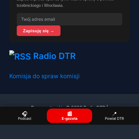
trzebnickiego i Wrocławia.
Zapisuję się →
Radio DTR
Komisja do spraw komisji
Prawa autorskie © 2026 Radio DTR |
🎧
📰
📍
Podcast
E-gazeta
Powiat DTR