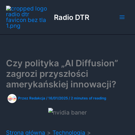
Przejdź
do
Radio DTR
treści
Czy polityka „AI Diffusion”
zagrozi przyszłości
amerykańskiej innowacji?
Przez
Redakcja
/
16/01/2025
/
2 minutes of reading
Strona główna
Technologia