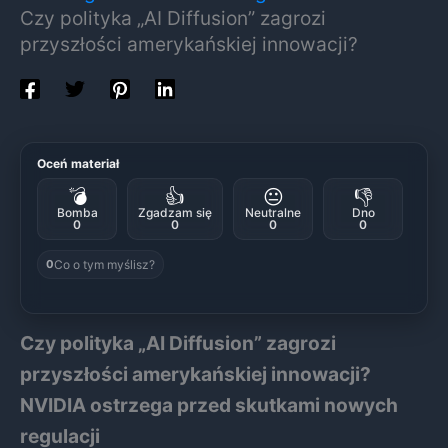
Czy polityka „AI Diffusion” zagrozi
przyszłości amerykańskiej innowacji?
Oceń materiał
💣
👍
😐
👎
Bomba
Zgadzam się
Neutralne
Dno
0
0
0
0
Co o tym myślisz?
0
Czy polityka „AI Diffusion” zagrozi
przyszłości amerykańskiej innowacji?
NVIDIA ostrzega przed skutkami nowych
regulacji