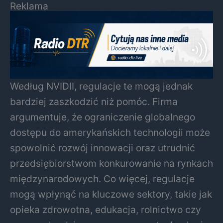
Reklama
Według NVIDII, regulacje te mogą jednak
bardziej zaszkodzić niż pomóc. Firma
argumentuje, że ograniczenie globalnego
dostępu do amerykańskich technologii może
spowolnić rozwój innowacji oraz utrudnić
przedsiębiorstwom konkurowanie na rynkach
międzynarodowych. Co więcej, regulacje
mogą wpłynąć na kluczowe sektory, takie jak
opieka zdrowotna, edukacja, rolnictwo czy