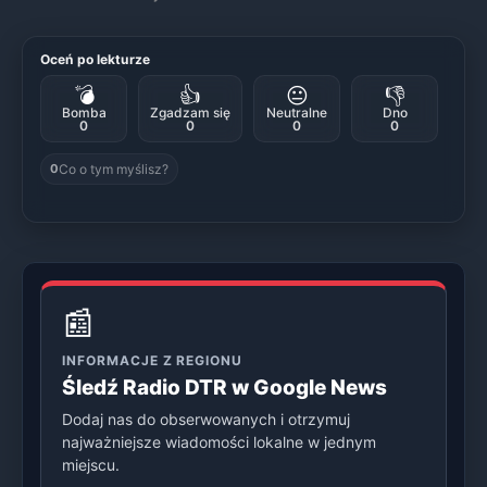
Oceń po lekturze
💣
👍
😐
👎
Bomba
Zgadzam się
Neutralne
Dno
0
0
0
0
Co o tym myślisz?
0
📰
INFORMACJE Z REGIONU
Śledź Radio DTR w Google News
Dodaj nas do obserwowanych i otrzymuj
najważniejsze wiadomości lokalne w jednym
miejscu.