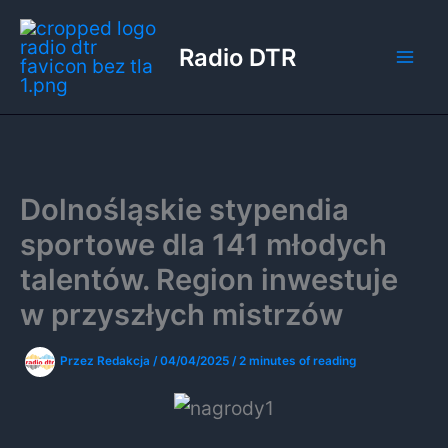
Przejdź
do
Radio DTR
treści
Dolnośląskie stypendia
sportowe dla 141 młodych
talentów. Region inwestuje
w przyszłych mistrzów
Przez
Redakcja
/
04/04/2025
/
2 minutes of reading