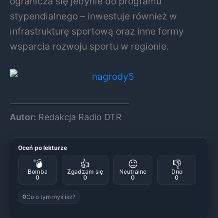
ogranicza się jedynie do programu
stypendialnego – inwestuje również w
infrastrukturę sportową oraz inne formy
wsparcia rozwoju sportu w regionie.
Autor:
Redakcja Radio DTR
Oceń po lekturze
💣
👍
😐
👎
Bomba
Zgadzam się
Neutralne
Dno
0
0
0
0
Co o tym myślisz?
0