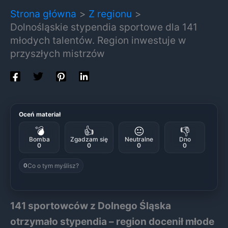
Strona główna
Z regionu
Dolnośląskie stypendia sportowe dla 141
młodych talentów. Region inwestuje w
przyszłych mistrzów
Oceń materiał
💣
👍
😐
👎
Bomba
Zgadzam się
Neutralne
Dno
0
0
0
0
Co o tym myślisz?
0
141 sportowców z Dolnego Śląska
otrzymało stypendia – region docenił młode