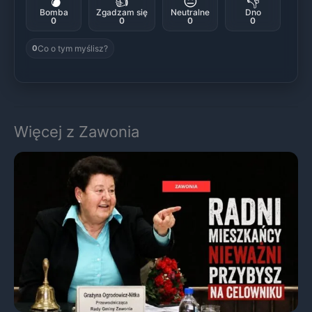
💣
👍
😐
👎
Bomba
Zgadzam się
Neutralne
Dno
0
0
0
0
Co o tym myślisz?
0
Więcej z Zawonia