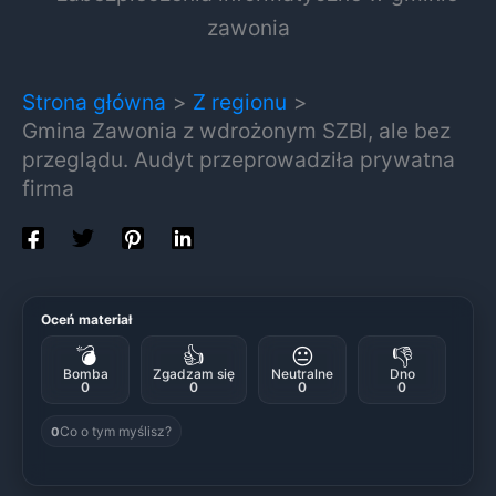
Strona główna
Z regionu
Gmina Zawonia z wdrożonym SZBI, ale bez
przeglądu. Audyt przeprowadziła prywatna
firma
Oceń materiał
💣
👍
😐
👎
Bomba
Zgadzam się
Neutralne
Dno
0
0
0
0
Co o tym myślisz?
0