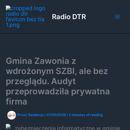
Przejdź
do
Radio DTR
treści
Gmina Zawonia z
wdrożonym SZBI, ale bez
przeglądu. Audyt
przeprowadziła prywatna
firma
Przez
Redakcja
/
07/05/2025
/
2 minutes of reading