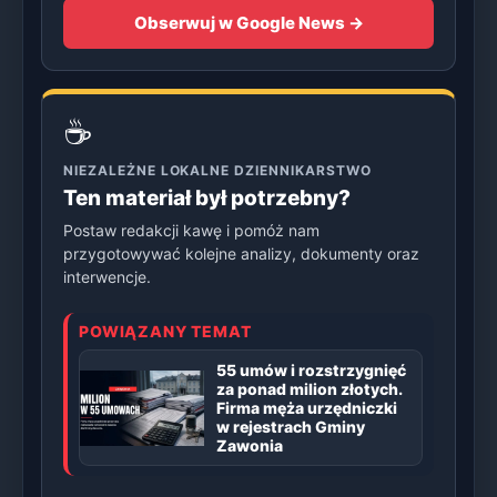
Obserwuj w Google News →
☕
NIEZALEŻNE LOKALNE DZIENNIKARSTWO
Ten materiał był potrzebny?
Postaw redakcji kawę i pomóż nam
przygotowywać kolejne analizy, dokumenty oraz
interwencje.
POWIĄZANY TEMAT
55 umów i rozstrzygnięć
za ponad milion złotych.
Firma męża urzędniczki
w rejestrach Gminy
Zawonia