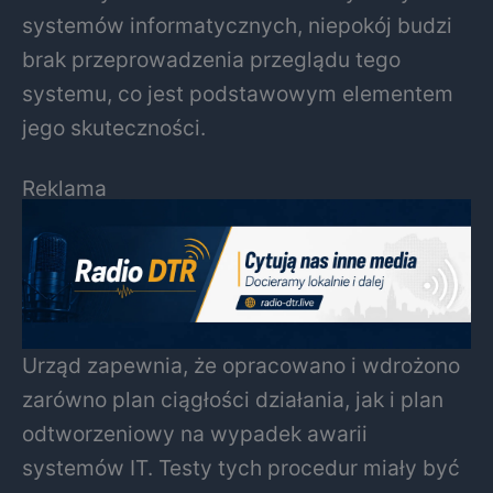
systemów informatycznych, niepokój budzi
brak przeprowadzenia przeglądu tego
systemu, co jest podstawowym elementem
jego skuteczności.
Reklama
Urząd zapewnia, że opracowano i wdrożono
zarówno plan ciągłości działania, jak i plan
odtworzeniowy na wypadek awarii
systemów IT. Testy tych procedur miały być