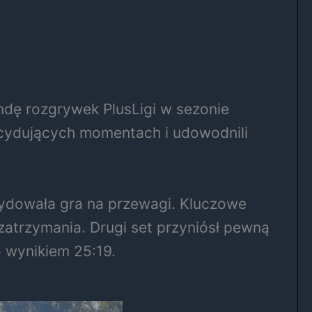
ndę rozgrywek PlusLigi w sezonie
ecydujących momentach i udowodnili
cydowała gra na przewagi. Kluczowe
o zatrzymania. Drugi set przyniósł pewną
o wynikiem 25:19.