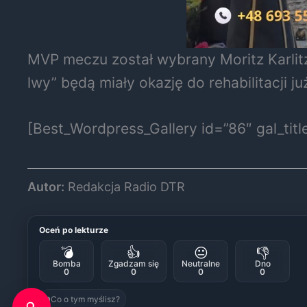
MVP meczu został wybrany Moritz Karlit
lwy” będą miały okazję do rehabilitacji 
[Best_Wordpress_Gallery id=”86″ gal_tit
Autor:
Redakcja Radio DTR
Oceń po lekturze
💣
👍
😐
👎
Bomba
Zgadzam się
Neutralne
Dno
0
0
0
0
Co o tym myślisz?
0