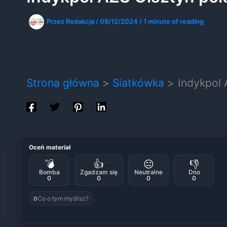
Przez
Redakcja
/
08/12/2024
/
1 minute of reading
Strona główna
Siatkówka
Indykpol 
Oceń materiał
💣
👍
😐
👎
Bomba
Zgadzam się
Neutralne
Dno
0
0
0
0
Co o tym myślisz?
0