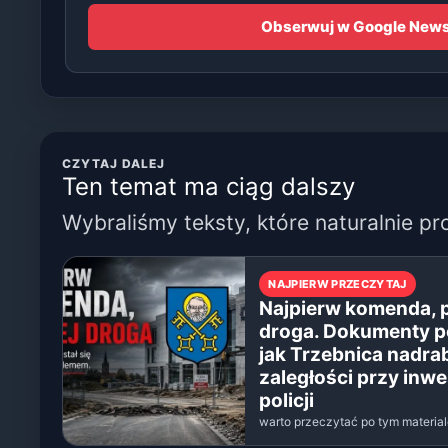
Obserwuj w Google New
CZYTAJ DALEJ
Ten temat ma ciąg dalszy
Wybraliśmy teksty, które naturalnie pr
NAJPIERW PRZECZYTAJ
Najpierw komenda, 
droga. Dokumenty p
jak Trzebnica nadra
zaległości przy inwe
policji
warto przeczytać po tym materia