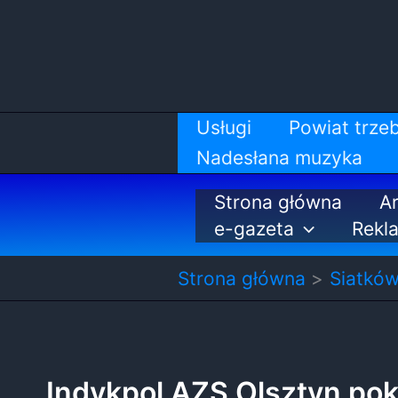
Przejdź
do
treści
Usługi
Powiat trzeb
Nadesłana muzyka
Strona główna
Ar
e-gazeta
Rekl
Strona główna
Siatkó
Indykpol AZS Olsztyn pok