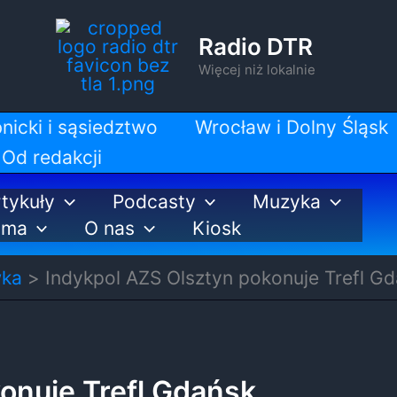
Radio DTR
Więcej niż lokalnie
nicki i sąsiedztwo
Wrocław i Dolny Śląsk
Od redakcji
tykuły
Podcasty
Muzyka
ama
O nas
Kiosk
wka
Indykpol AZS Olsztyn pokonuje Trefl G
onuje Trefl Gdańsk