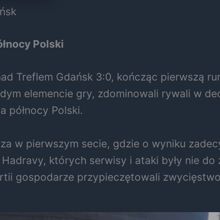
ańsk
ółnocy Polski
nad Treflem Gdańsk 3:0, kończąc pierwszą ru
żdym elemencie gry, zdominowali rywali w d
a północy Polski.
cza w pierwszym secie, gdzie o wyniku zade
a Hadravy, których serwisy i ataki były nie d
partii gospodarze przypieczętowali zwycięstw