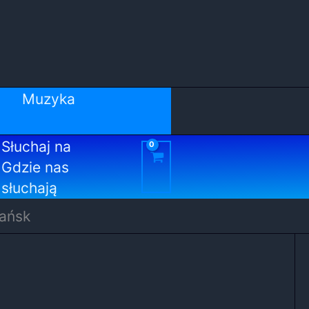
Muzyka
Słuchaj na
Gdzie nas
słuchają
dańsk