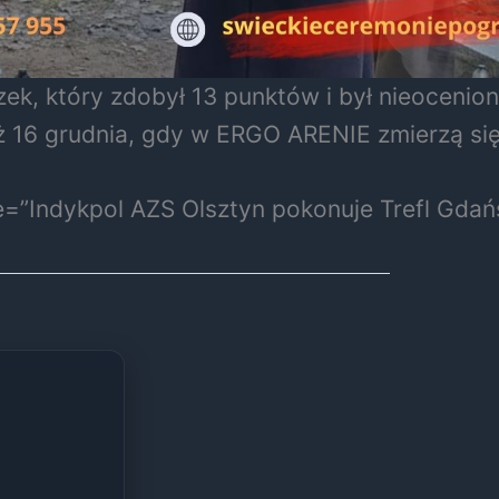
zek, który zdobył 13 punktów i był nieocen
już 16 grudnia, gdy w ERGO ARENIE zmierzą si
le=”Indykpol AZS Olsztyn pokonuje Trefl Gdań