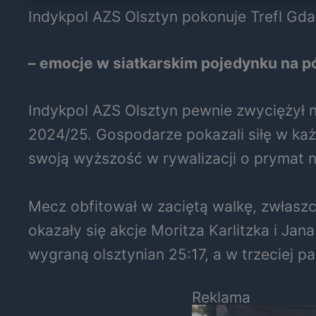
Indykpol AZS Olsztyn pokonuje Trefl Gd
– emocje w siatkarskim pojedynku na p
Indykpol AZS Olsztyn pewnie zwyciężył 
2024/25. Gospodarze pokazali siłę w ka
swoją wyższość w rywalizacji o prymat n
Mecz obfitował w zaciętą walkę, zwłasz
okazały się akcje Moritza Karlitzka i Jan
wygraną olsztynian 25:17, a w trzeciej 
Reklama