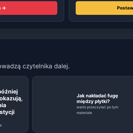
s →
Postaw
owadzą czytelnika dalej.
później
Jak nakładać fugę
okazują,
między płytki?
bia
warto przeczytać po tym
stycji
materiale
le