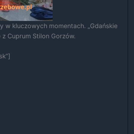
iony w kluczowych momentach. „Gdańskie
ę z Cuprum Stilon Gorzów.
sk”]