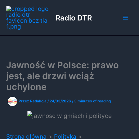
Przejdź
do
Radio DTR
treści
Jawność w Polsce: prawo
jest, ale drzwi wciąż
uchylone
Przez
Redakcja
/
24/03/2026
/
3 minutes of reading
Strona główna
Polityka