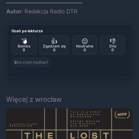
Autor:
Redakcja Radio DTR
Oceń po lekturze
💣
👍
😐
👎
Bomba
Zgadzam się
Neutralne
Dno
0
0
0
0
Co o tym myślisz?
0
Więcej z wrocław