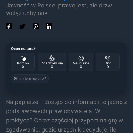
Jawność w Polsce: prawo jest, ale drzwi
wciąż uchylone
Oceń materiał
💣
👍
😐
👎
Bomba
Zgadzam się
Neutralne
Dno
0
0
0
0
Co o tym myślisz?
0
Na papierze – dostęp do informacji to jedno z
podstawowych praw obywatela. W
praktyce? Coraz częściej przypomina grę w
zgadywanie, gdzie urzędnik decyduje, ile