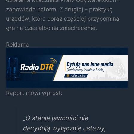
działania Rzecznika Praw Obywatelskich i
zapowiedzi reform. Z drugiej – praktykę
urzędów, która coraz częściej przypomina
grę na czas albo na zniechęcenie.
Reklama
Raport mówi wprost:
„O stanie jawności nie
decydują wyłącznie ustawy,