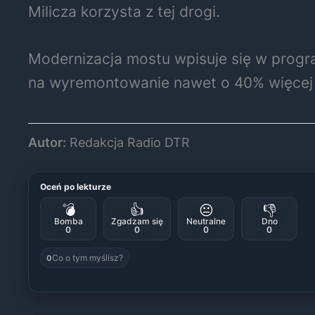
Milicza korzysta z tej drogi.
Modernizacja mostu wpisuje się w progra
na wyremontowanie nawet o 40% więcej t
Autor:
Redakcja Radio DTR
Oceń po lekturze
💣
👍
😐
👎
Bomba
Zgadzam się
Neutralne
Dno
0
0
0
0
Co o tym myślisz?
0