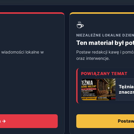
☕
NIEZALEŻNE LOKALNE DZI
Ten materiał był p
 wiadomości lokalne w
Postaw redakcji kawę i pomó
oraz interwencje.
POWIĄZANY TEMAT
Tężnia
znaczn
s →
Postaw