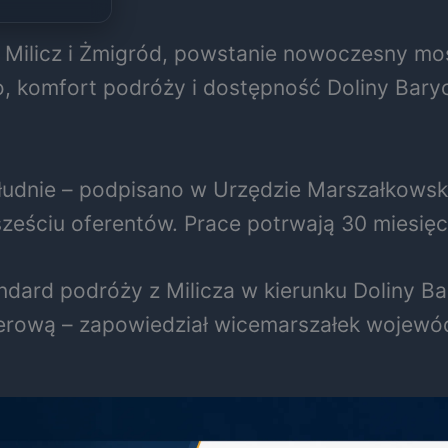
j Milicz i Żmigród, powstanie nowoczesny mo
, komfort podróży i dostępność Doliny Baryc
udnie – podpisano w Urzędzie Marszałkowsk
ześciu oferentów. Prace potrwają 30 miesięc
dard podróży z Milicza w kierunku Doliny Ba
erową – zapowiedział wicemarszałek wojewó