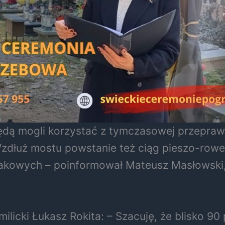
dą mogli korzystać z tymczasowej przeprawy
Wzdłuż mostu powstanie też ciąg pieszo-rower
kowych – poinformował Mateusz Masłowski, d
milicki Łukasz Rokita: – Szacuję, że blisko 