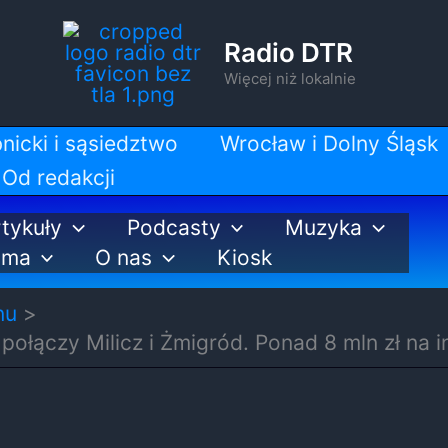
Radio DTR
Więcej niż lokalnie
nicki i sąsiedztwo
Wrocław i Dolny Śląsk
Od redakcji
tykuły
Podcasty
Muzyka
ama
O nas
Kiosk
nu
ołączy Milicz i Żmigród. Ponad 8 mln zł na 