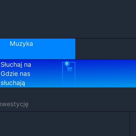
Muzyka
Słuchaj na
Gdzie nas
słuchają
inwestycję