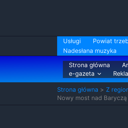
Przejdź
do
treści
Usługi
Powiat trzeb
Nadesłana muzyka
Strona główna
Ar
e-gazeta
Rekl
Strona główna
Z regio
Nowy most nad Baryczą p