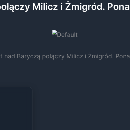
łączy Milicz i Żmigród. Pona
nad Baryczą połączy Milicz i Żmigród. Ponad