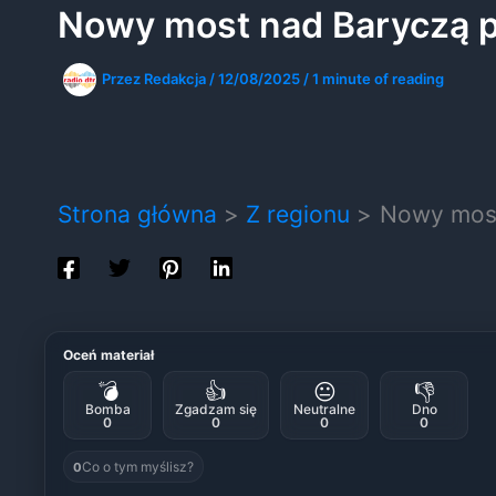
Nowy most nad Baryczą po
Przez
Redakcja
/
12/08/2025
/
1 minute of reading
Strona główna
Z regionu
Nowy most 
Oceń materiał
💣
👍
😐
👎
Bomba
Zgadzam się
Neutralne
Dno
0
0
0
0
Co o tym myślisz?
0