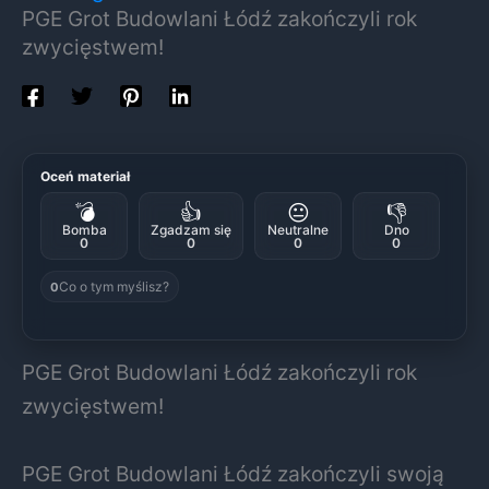
PGE Grot Budowlani Łódź zakończyli rok
zwycięstwem!
Oceń materiał
💣
👍
😐
👎
Bomba
Zgadzam się
Neutralne
Dno
0
0
0
0
Co o tym myślisz?
0
PGE Grot Budowlani Łódź zakończyli rok
zwycięstwem!
PGE Grot Budowlani Łódź zakończyli swoją