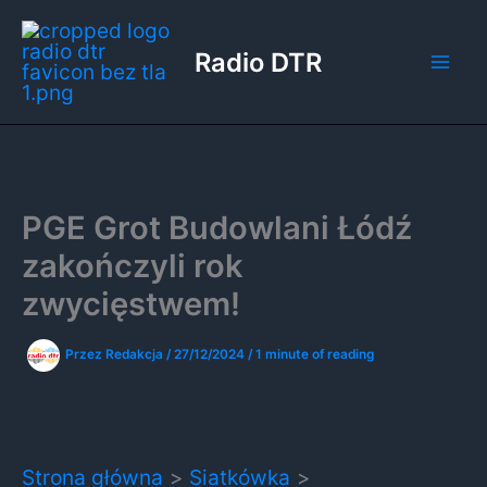
Przejdź
do
Radio DTR
treści
PGE Grot Budowlani Łódź
zakończyli rok
zwycięstwem!
Przez
Redakcja
/
27/12/2024
/
1 minute of reading
Strona główna
Siatkówka