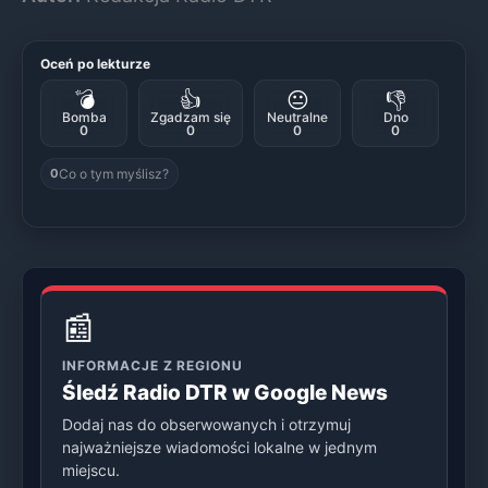
Oceń po lekturze
💣
👍
😐
👎
Bomba
Zgadzam się
Neutralne
Dno
0
0
0
0
Co o tym myślisz?
0
📰
INFORMACJE Z REGIONU
Śledź Radio DTR w Google News
Dodaj nas do obserwowanych i otrzymuj
najważniejsze wiadomości lokalne w jednym
miejscu.