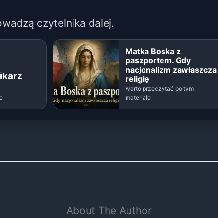
owadzą czytelnika dalej.
Matka Boska z
paszportem. Gdy
nacjonalizm zawłaszcza
ikarz
religię
warto przeczytać po tym
le
materiale
About The Author