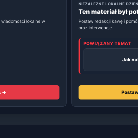
NIEZALEŻNE LOKALNE DZI
Ten materiał był p
 wiadomości lokalne w
Postaw redakcji kawę i pomó
oraz interwencje.
POWIĄZANY TEMAT
Jak na
s →
Postaw