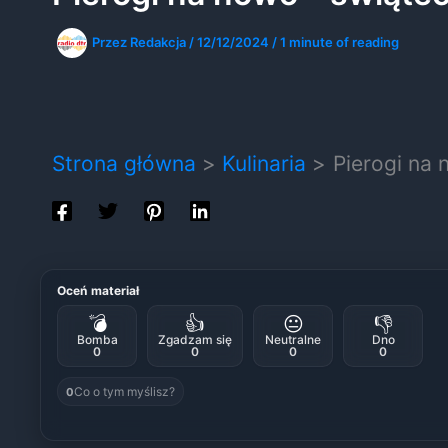
Przez
Redakcja
/
12/12/2024
/
1 minute of reading
Strona główna
Kulinaria
Pierogi na
Oceń materiał
💣
👍
😐
👎
Bomba
Zgadzam się
Neutralne
Dno
0
0
0
0
Co o tym myślisz?
0