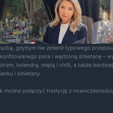
m sobą, gdybym nie zmienił typowego przepis
konfitowanego pora i wędzoną śmietanę – wy
em, kolendrą, miętą i chilli, a także bardziej
anku i śmietany.
jak można połączyć tradycję z nowoczesności