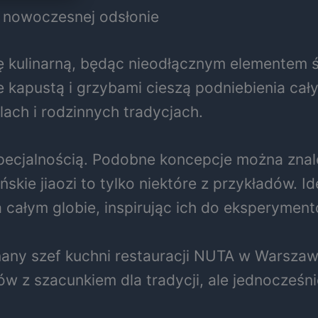
w nowoczesnej odsłonie
cję kulinarną, będąc nieodłącznym elementem
 kapustą i grzybami cieszą podniebienia całyc
ach i rodzinnych tradycjach.
specjalnością. Podobne koncepcje można zna
chińskie jiaozi to tylko niektóre z przykładó
a całym globie, inspirując ich do eksperymen
nany szef kuchni restauracji NUTA w Warsza
ów z szacunkiem dla tradycji, ale jednocześ