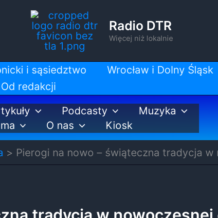
Radio DTR
Więcej niż lokalnie
nicki i sąsiedztwo
Wrocław i Dolny Śląsk
Od redakcji
tykuły
Podcasty
Muzyka
ama
O nas
Kiosk
a
Pierogi na nowo – świąteczna tradycja w
czna tradycja w nowoczesnej 