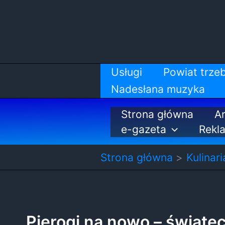
Przejdź
do
treści
Usługi
Powiat trzeb
Nadesłana muzyka
Strona główna
Ar
e-gazeta
Rekl
Strona główna
Kulinari
Pierogi na nowo – świąte