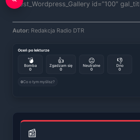
[Best_Wordpress_Gallery id=”100″ gal_ti
Autor:
Redakcja Radio DTR
Oceń po lekturze
💣
👍
😐
👎
Bomba
Zgadzam się
Neutralne
Dno
0
0
0
0
Co o tym myślisz?
0
📰