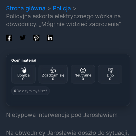
Strona główna
Policja
Policyjna eskorta elektrycznego wózka na
obwodnicy. „Mógł nie widzieć zagrożenia”
Oceń materiał
💣
👍
😐
👎
Bomba
Zgadzam się
Neutralne
Dno
0
0
0
0
Co o tym myślisz?
0
Nietypowa interwencja pod Jarosławiem
Na obwodnicy Jarosławia doszło do sytuacji,