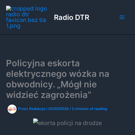
Przejdź
do
Radio DTR
treści
Policyjna eskorta
elektrycznego wózka na
obwodnicy. „Mógł nie
widzieć zagrożenia”
Przez
Redakcja
/
20/05/2026
/
2 minutes of reading