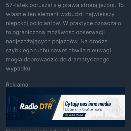
57-latek poruszał się prawą stroną jezdni. To
właśnie ten element wzbudził największy
niepokój policjantów. W praktyce oznaczało
to ograniczoną możliwość obserwacji
nadjeżdżających pojazdów. Na drodze
szybkiego ruchu nawet chwila nieuwagi
mogła doprowadzić do dramatycznego
wypadku.
Reklama