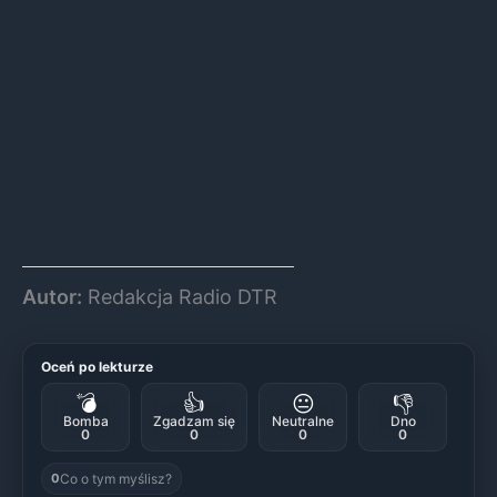
Autor:
Redakcja Radio DTR
Oceń po lekturze
💣
👍
😐
👎
Bomba
Zgadzam się
Neutralne
Dno
0
0
0
0
Co o tym myślisz?
0