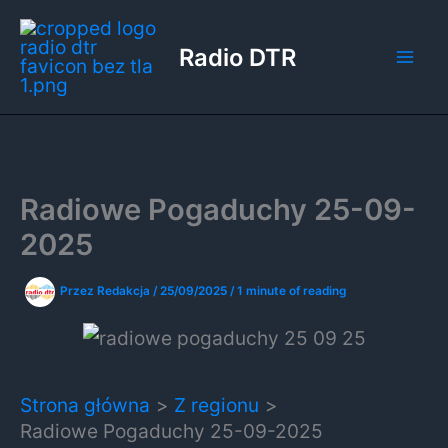
Przejdź
do
Radio DTR
treści
Radiowe Pogaduchy 25-09-
2025
Przez
Redakcja
/
25/09/2025
/
1 minute of reading
Strona główna
Z regionu
Radiowe Pogaduchy 25-09-2025