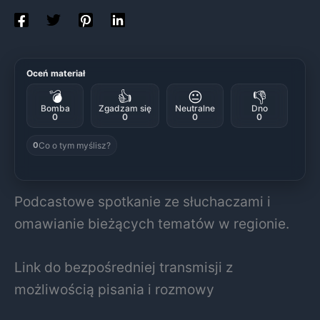
Oceń materiał
💣
👍
😐
👎
Bomba
Zgadzam się
Neutralne
Dno
0
0
0
0
Co o tym myślisz?
0
Podcastowe spotkanie ze słuchaczami i
omawianie bieżących tematów w regionie.
Link do bezpośredniej transmisji z
możliwością pisania i rozmowy